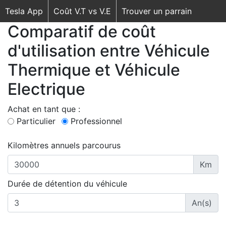
Tesla App
Coût V.T vs V.E
Trouver un parrain
Comparatif de coût
d'utilisation entre Véhicule
Thermique et Véhicule
Electrique
Achat en tant que :
Particulier
Professionnel
Kilomètres annuels parcourus
Km
Durée de détention du véhicule
An(s)