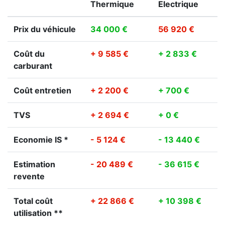
Thermique
Electrique
Prix du véhicule
34 000 €
56 920 €
Coût du
+ 9 585 €
+ 2 833 €
carburant
Coût entretien
+ 2 200 €
+ 700 €
TVS
+ 2 694 €
+ 0 €
Economie IS *
- 5 124 €
- 13 440 €
Estimation
- 20 489 €
- 36 615 €
revente
Total coût
+ 22 866 €
+ 10 398 €
utilisation **