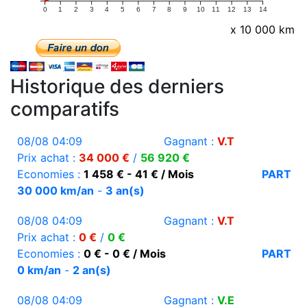
0
1
2
3
4
5
6
7
8
9
10
11
12
13
14
x 10 000 km
Historique des derniers
comparatifs
08/08 04:09
Gagnant :
V.T
Prix achat :
34 000 €
/
56 920 €
Economies :
1 458 € - 41 € / Mois
PART
30 000 km/an
-
3 an(s)
08/08 04:09
Gagnant :
V.T
Prix achat :
0 €
/
0 €
Economies :
0 € - 0 € / Mois
PART
0 km/an
-
2 an(s)
08/08 04:09
Gagnant :
V.E