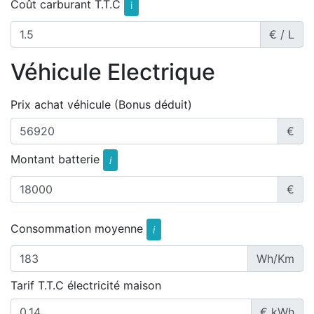
Coût carburant T.T.C
i
€ / L
Véhicule Electrique
Prix achat véhicule (Bonus déduit)
€
Montant batterie
i
€
Consommation moyenne
i
Wh/Km
Tarif T.T.C électricité maison
€ kWh