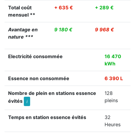
Total coût
+ 635 €
+ 289 €
mensuel **
Avantage en
9 180 €
9 968 €
nature ***
Electricité consommée
16 470
kWh
Essence non consommée
6 390 L
Nombre de plein en stations essence
128
pleins
évités
i
Temps en station essence évités
32
Heures