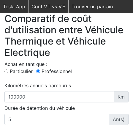
Tesla App
Coût V.T vs V.E
Trouver un parrain
Comparatif de coût
d'utilisation entre Véhicule
Thermique et Véhicule
Electrique
Achat en tant que :
Particulier
Professionnel
Kilomètres annuels parcourus
Km
Durée de détention du véhicule
An(s)