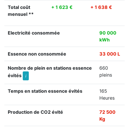
Total coût
+ 1 623 €
+ 1 638 €
mensuel **
Electricité consommée
90 000
kWh
Essence non consommée
33 000 L
Nombre de plein en stations essence
660
pleins
évités
i
Temps en station essence évités
165
Heures
Production de CO2 évité
72 500
Kg