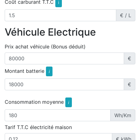
Coût carburant T.T.C
i
€ / L
Véhicule Electrique
Prix achat véhicule (Bonus déduit)
€
Montant batterie
i
€
Consommation moyenne
i
Wh/Km
Tarif T.T.C électricité maison
€ kWh