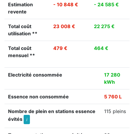
Estimation
- 10 848 €
- 24 585 €
revente
Total coût
23 008 €
22 275 €
utilisation **
Total coût
479 €
464 €
mensuel **
Electricité consommée
17 280
kWh
Essence non consommée
5 760 L
Nombre de plein en stations essence
115 pleins
évités
i