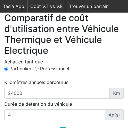
Tesla App
Coût V.T vs V.E
Trouver un parrain
Comparatif de coût
d'utilisation entre Véhicule
Thermique et Véhicule
Electrique
Achat en tant que :
Particulier
Professionnel
Kilomètres annuels parcourus
Km
Durée de détention du véhicule
An(s)