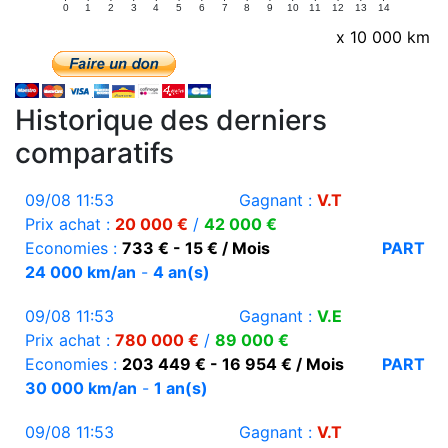
0
1
2
3
4
5
6
7
8
9
10
11
12
13
14
x 10 000 km
Historique des derniers
comparatifs
09/08 11:53
Gagnant :
V.T
Prix achat :
20 000 €
/
42 000 €
Economies :
733 € - 15 € / Mois
PART
24 000 km/an
-
4 an(s)
09/08 11:53
Gagnant :
V.E
Prix achat :
780 000 €
/
89 000 €
Economies :
203 449 € - 16 954 € / Mois
PART
30 000 km/an
-
1 an(s)
09/08 11:53
Gagnant :
V.T