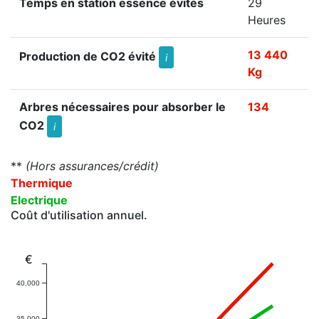
Temps en station essence évités
29
Heures
13 440
Production de CO2 évité
i
Kg
Arbres nécessaires pour absorber le
134
CO2
i
**
(Hors assurances/crédit)
Thermique
Electrique
Coût d'utilisation annuel.
€
40,000
35,000