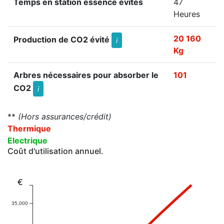
Temps en station essence évités
47
Heures
20 160
Production de CO2 évité
i
Kg
Arbres nécessaires pour absorber le
101
CO2
i
**
(Hors assurances/crédit)
Thermique
Electrique
Coût d'utilisation annuel.
€
35,000