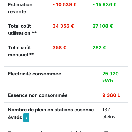
Estimation
- 10 539 €
- 15 936 €
revente
Total coût
34 356 €
27 108 €
utilisation **
Total coût
358 €
282 €
mensuel **
Electricité consommée
25 920
kWh
Essence non consommée
9 360 L
Nombre de plein en stations essence
187
pleins
évités
i