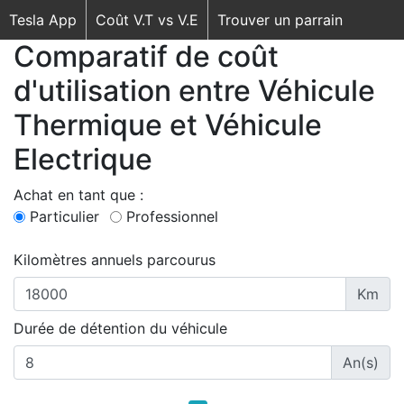
Tesla App
Coût V.T vs V.E
Trouver un parrain
Comparatif de coût
d'utilisation entre Véhicule
Thermique et Véhicule
Electrique
Achat en tant que :
Particulier
Professionnel
Kilomètres annuels parcourus
Km
Durée de détention du véhicule
An(s)