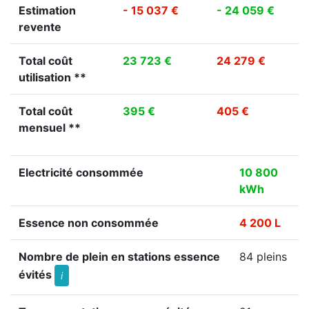
Estimation
- 15 037 €
- 24 059 €
revente
Total coût
23 723 €
24 279 €
utilisation **
Total coût
395 €
405 €
mensuel **
Electricité consommée
10 800
kWh
Essence non consommée
4 200 L
Nombre de plein en stations essence
84 pleins
évités
i