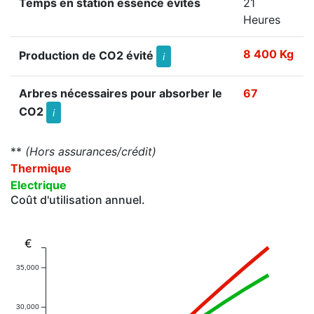
Temps en station essence évités
21
Heures
8 400 Kg
Production de CO2 évité
i
Arbres nécessaires pour absorber le
67
CO2
i
**
(Hors assurances/crédit)
Thermique
Electrique
Coût d'utilisation annuel.
€
35,000
30,000