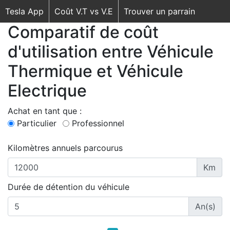
Tesla App
Coût V.T vs V.E
Trouver un parrain
Comparatif de coût
d'utilisation entre Véhicule
Thermique et Véhicule
Electrique
Achat en tant que :
Particulier
Professionnel
Kilomètres annuels parcourus
Km
Durée de détention du véhicule
An(s)