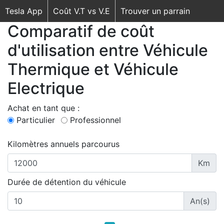
Tesla App
Coût V.T vs V.E
Trouver un parrain
Comparatif de coût
d'utilisation entre Véhicule
Thermique et Véhicule
Electrique
Achat en tant que :
Particulier
Professionnel
Kilomètres annuels parcourus
Km
Durée de détention du véhicule
An(s)