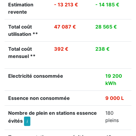
Estimation
- 13 213 €
- 14 185 €
revente
Total coût
47 087 €
28 565 €
utilisation **
Total coût
392 €
238 €
mensuel **
Electricité consommée
19 200
kWh
Essence non consommée
9 000 L
Nombre de plein en stations essence
180
pleins
évités
i