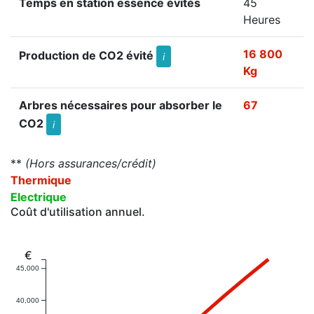
Temps en station essence évités
45
Heures
16 800
Production de CO2 évité
i
Kg
Arbres nécessaires pour absorber le
67
CO2
i
**
(Hors assurances/crédit)
Thermique
Electrique
Coût d'utilisation annuel.
€
45,000
40,000