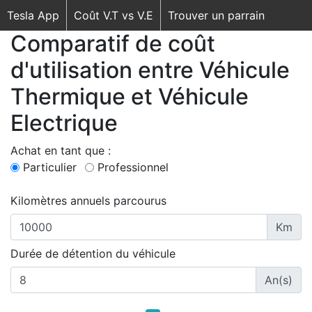
Tesla App
Coût V.T vs V.E
Trouver un parrain
Comparatif de coût
d'utilisation entre Véhicule
Thermique et Véhicule
Electrique
Achat en tant que :
Particulier
Professionnel
Kilomètres annuels parcourus
Km
Durée de détention du véhicule
An(s)