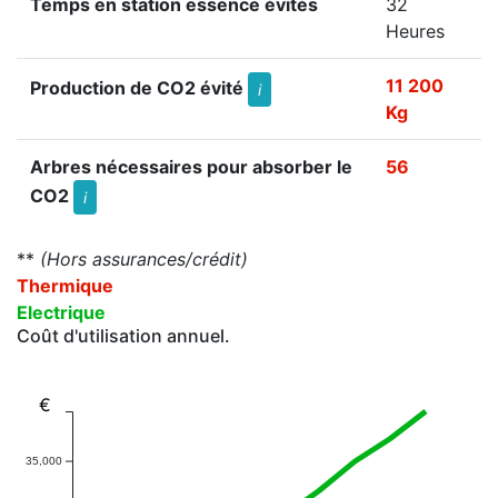
Temps en station essence évités
32
Heures
11 200
Production de CO2 évité
i
Kg
Arbres nécessaires pour absorber le
56
CO2
i
**
(Hors assurances/crédit)
Thermique
Electrique
Coût d'utilisation annuel.
€
35,000