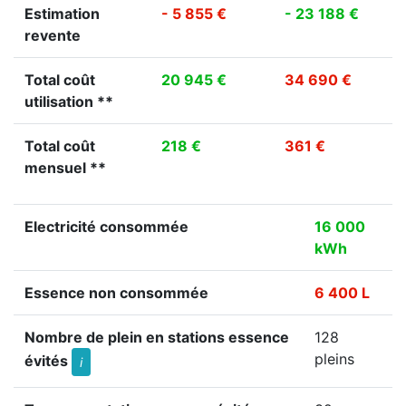
Estimation
- 5 855 €
- 23 188 €
revente
Total coût
20 945 €
34 690 €
utilisation **
Total coût
218 €
361 €
mensuel **
Electricité consommée
16 000
kWh
Essence non consommée
6 400 L
Nombre de plein en stations essence
128
pleins
évités
i