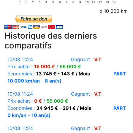
0
1
2
3
4
5
6
7
8
9
10
11
12
13
14
x 10 000 km
Historique des derniers
comparatifs
10/08 11:24
Gagnant :
V.T
Prix achat :
15 000 €
/
55 000 €
Economies :
13 745 € - 143 € / Mois
PART
10 000 km/an
-
8 an(s)
10/08 11:24
Gagnant :
V.T
Prix achat :
0 €
/
55 000 €
Economies :
34 945 € - 291 € / Mois
PART
0 km/an
-
10 an(s)
10/08 11:24
Gagnant :
V.T