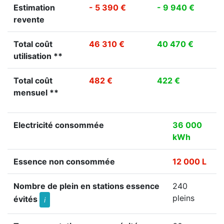
Estimation
- 5 390 €
- 9 940 €
revente
Total coût
46 310 €
40 470 €
utilisation **
Total coût
482 €
422 €
mensuel **
Electricité consommée
36 000
kWh
Essence non consommée
12 000 L
Nombre de plein en stations essence
240
pleins
évités
i