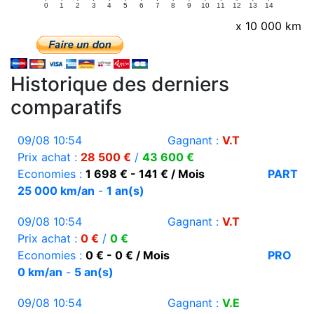
0
1
2
3
4
5
6
7
8
9
10
11
12
13
14
x 10 000 km
Historique des derniers
comparatifs
09/08 10:54
Gagnant :
V.T
Prix achat :
28 500 €
/
43 600 €
Economies :
1 698 € - 141 € / Mois
PART
25 000 km/an
-
1 an(s)
09/08 10:54
Gagnant :
V.T
Prix achat :
0 €
/
0 €
Economies :
0 € - 0 € / Mois
PRO
0 km/an
-
5 an(s)
09/08 10:54
Gagnant :
V.E