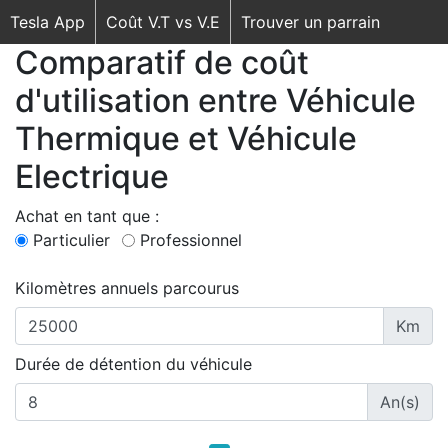
Tesla App
Coût V.T vs V.E
Trouver un parrain
Comparatif de coût
d'utilisation entre Véhicule
Thermique et Véhicule
Electrique
Achat en tant que :
Particulier
Professionnel
Kilomètres annuels parcourus
Km
Durée de détention du véhicule
An(s)