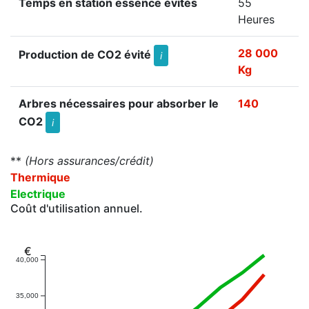
Temps en station essence évités
55
Heures
28 000
Production de CO2 évité
i
Kg
Arbres nécessaires pour absorber le
140
CO2
i
**
(Hors assurances/crédit)
Thermique
Electrique
Coût d'utilisation annuel.
€
40,000
35,000