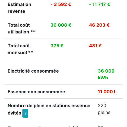
Estimation
- 3 592 €
- 11 717 €
revente
Total coût
36 008 €
46 203 €
utilisation **
Total coût
375 €
481 €
mensuel **
Electricité consommée
36 000
kWh
Essence non consommée
11 000 L
Nombre de plein en stations essence
220
pleins
évités
i