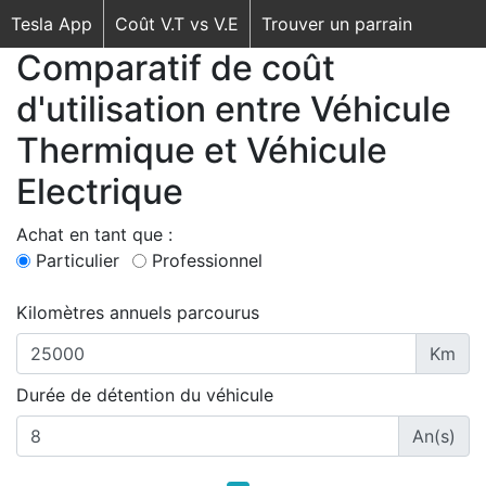
Tesla App
Coût V.T vs V.E
Trouver un parrain
Comparatif de coût
d'utilisation entre Véhicule
Thermique et Véhicule
Electrique
Achat en tant que :
Particulier
Professionnel
Kilomètres annuels parcourus
Km
Durée de détention du véhicule
An(s)