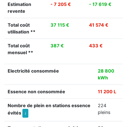
Estimation
- 7 205 €
- 17 619 €
revente
Total coût
37 115 €
41 574 €
utilisation **
Total coût
387 €
433 €
mensuel **
Electricité consommée
28 800
kWh
Essence non consommée
11 200 L
Nombre de plein en stations essence
224
pleins
évités
i