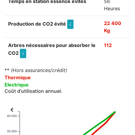
Temps en station essence évités
56
Heures
22 400
Production de CO2 évité
i
Kg
Arbres nécessaires pour absorber le
112
CO2
i
**
(Hors assurances/crédit)
Thermique
Electrique
Coût d'utilisation annuel.
€
40,000
35,000