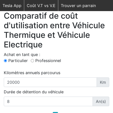
Tesla App
Coût V.T vs V.E
Trouver un parrain
Comparatif de coût
d'utilisation entre Véhicule
Thermique et Véhicule
Electrique
Achat en tant que :
Particulier
Professionnel
Kilomètres annuels parcourus
Km
Durée de détention du véhicule
An(s)