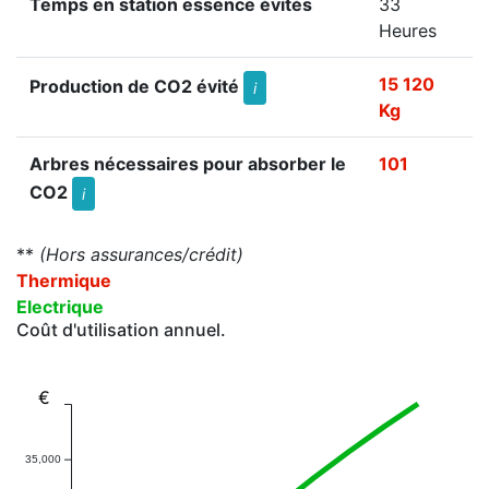
Temps en station essence évités
33
Heures
15 120
Production de CO2 évité
i
Kg
Arbres nécessaires pour absorber le
101
CO2
i
**
(Hors assurances/crédit)
Thermique
Electrique
Coût d'utilisation annuel.
€
35,000