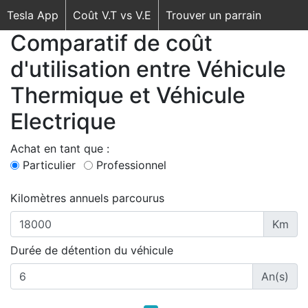
Tesla App
Coût V.T vs V.E
Trouver un parrain
Comparatif de coût
d'utilisation entre Véhicule
Thermique et Véhicule
Electrique
Achat en tant que :
Particulier
Professionnel
Kilomètres annuels parcourus
Km
Durée de détention du véhicule
An(s)