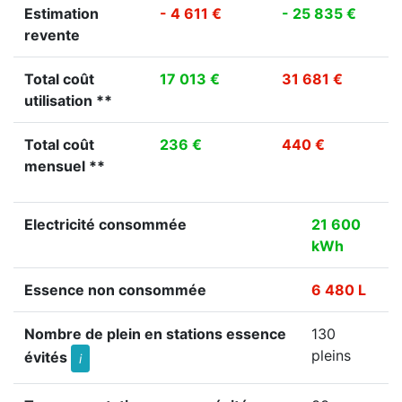
Estimation
- 4 611 €
- 25 835 €
revente
Total coût
17 013 €
31 681 €
utilisation **
Total coût
236 €
440 €
mensuel **
Electricité consommée
21 600
kWh
Essence non consommée
6 480 L
Nombre de plein en stations essence
130
pleins
évités
i