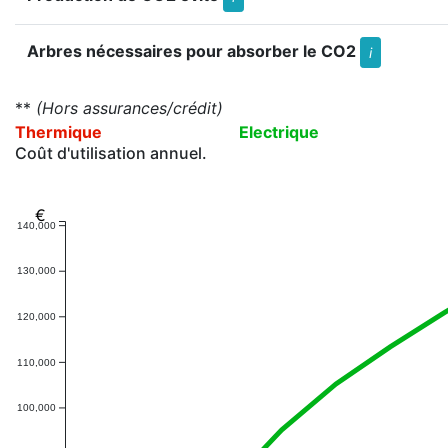
Arbres nécessaires pour absorber le CO2
i
**
(Hors assurances/crédit)
Thermique
Electrique
Coût d'utilisation annuel.
€
140,000
130,000
120,000
110,000
100,000