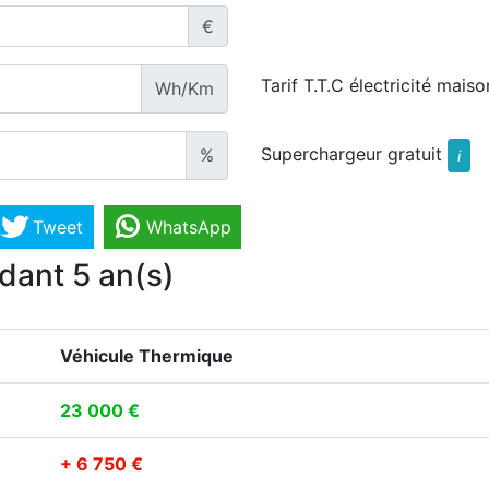
€
Tarif T.T.C électricité maiso
Wh/Km
Superchargeur gratuit
%
i
Tweet
WhatsApp
dant 5 an(s)
Véhicule Thermique
23 000 €
+ 6 750 €