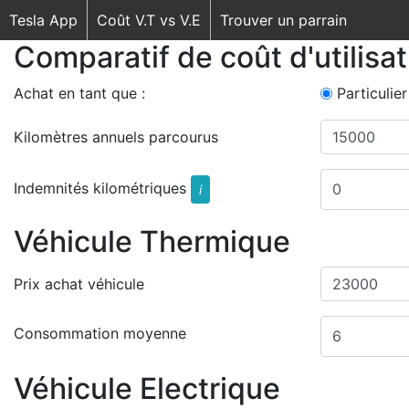
Tesla App
Coût V.T vs V.E
Trouver un parrain
Comparatif de coût d'utilisa
Achat en tant que :
Particulier
Kilomètres annuels parcourus
Indemnités kilométriques
i
Véhicule Thermique
Prix achat véhicule
Consommation moyenne
Véhicule Electrique