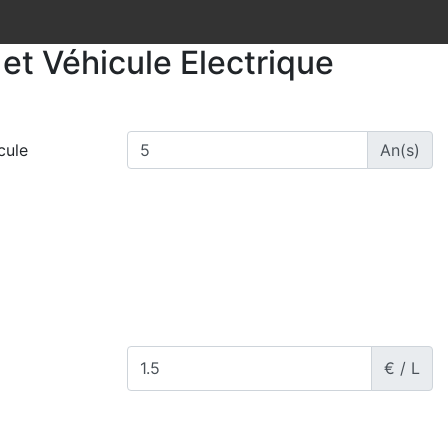
et Véhicule Electrique
cule
An(s)
€ / L