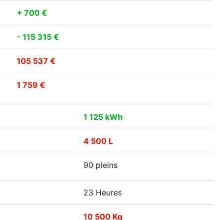
+ 700 €
- 115 315 €
105 537 €
1 759 €
1 125 kWh
4 500 L
90 pleins
23 Heures
10 500 Kg