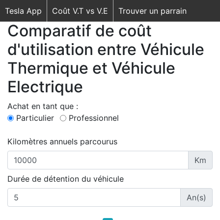
Tesla App
Coût V.T vs V.E
Trouver un parrain
Comparatif de coût
d'utilisation entre Véhicule
Thermique et Véhicule
Electrique
Achat en tant que :
Particulier
Professionnel
Kilomètres annuels parcourus
Km
Durée de détention du véhicule
An(s)