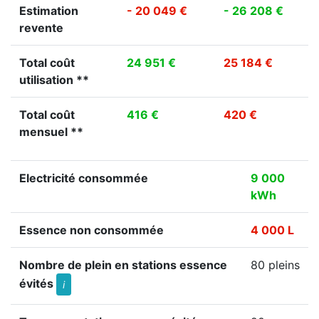
Estimation
- 20 049 €
- 26 208 €
revente
Total coût
24 951 €
25 184 €
utilisation **
Total coût
416 €
420 €
mensuel **
Electricité consommée
9 000
kWh
Essence non consommée
4 000 L
Nombre de plein en stations essence
80 pleins
évités
i