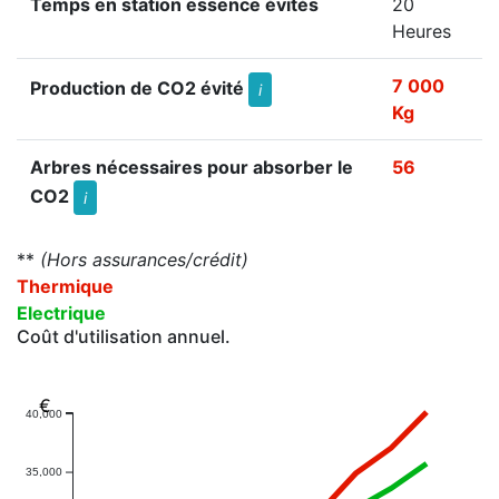
Temps en station essence évités
20
Heures
7 000
Production de CO2 évité
i
Kg
Arbres nécessaires pour absorber le
56
CO2
i
**
(Hors assurances/crédit)
Thermique
Electrique
Coût d'utilisation annuel.
€
40,000
35,000