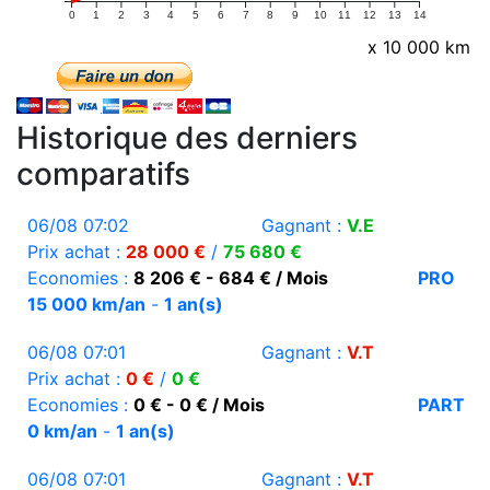
0
1
2
3
4
5
6
7
8
9
10
11
12
13
14
x 10 000 km
Historique des derniers
comparatifs
06/08 07:02
Gagnant :
V.E
Prix achat :
28 000 €
/
75 680 €
Economies :
8 206 € - 684 € / Mois
PRO
15 000 km/an
-
1 an(s)
06/08 07:01
Gagnant :
V.T
Prix achat :
0 €
/
0 €
Economies :
0 € - 0 € / Mois
PART
0 km/an
-
1 an(s)
06/08 07:01
Gagnant :
V.T