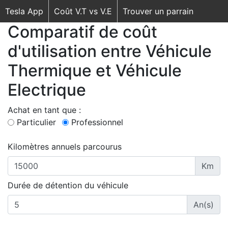
Tesla App
Coût V.T vs V.E
Trouver un parrain
Comparatif de coût
d'utilisation entre Véhicule
Thermique et Véhicule
Electrique
Achat en tant que :
Particulier
Professionnel
Kilomètres annuels parcourus
Km
Durée de détention du véhicule
An(s)