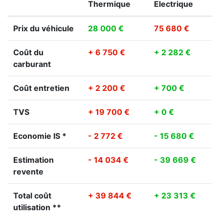
Thermique
Electrique
Prix du véhicule
28 000 €
75 680 €
Coût du
+ 6 750 €
+ 2 282 €
carburant
Coût entretien
+ 2 200 €
+ 700 €
TVS
+ 19 700 €
+ 0 €
Economie IS *
- 2 772 €
- 15 680 €
Estimation
- 14 034 €
- 39 669 €
revente
Total coût
+ 39 844 €
+ 23 313 €
utilisation **