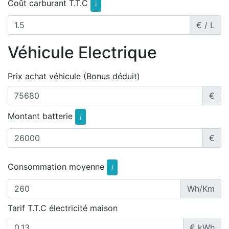
Coût carburant T.T.C
i
€ / L
Véhicule Electrique
Prix achat véhicule (Bonus déduit)
€
Montant batterie
i
€
Consommation moyenne
i
Wh/Km
Tarif T.T.C électricité maison
€ kWh