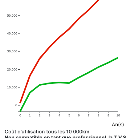
50,000
40,000
30,000
20,000
10,000
0
0
1
2
3
4
5
6
7
8
9
10
An(s)
Coût d'utilisation tous les 10 000km
Non compatible en tant que professionnel, la T.V.S