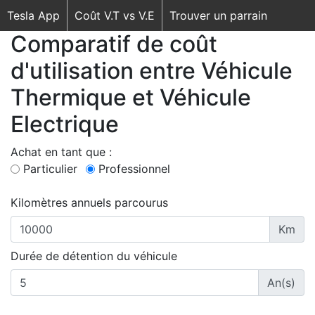
Tesla App
Coût V.T vs V.E
Trouver un parrain
Comparatif de coût
d'utilisation entre Véhicule
Thermique et Véhicule
Electrique
Achat en tant que :
Particulier
Professionnel
Kilomètres annuels parcourus
Km
Durée de détention du véhicule
An(s)