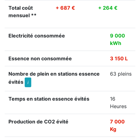
Total coût
+ 687 €
+ 264 €
mensuel **
Electricité consommée
9 000
kWh
Essence non consommée
3 150 L
Nombre de plein en stations essence
63 pleins
évités
i
Temps en station essence évités
16
Heures
Production de CO2 évité
7 000
Kg