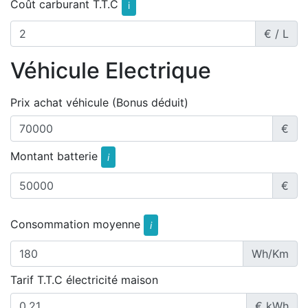
Coût carburant T.T.C
i
€ / L
Véhicule Electrique
Prix achat véhicule (Bonus déduit)
€
Montant batterie
i
€
Consommation moyenne
i
Wh/Km
Tarif T.T.C électricité maison
€ kWh