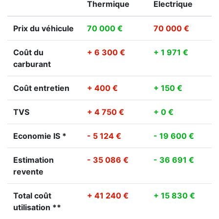
Thermique
Electrique
Prix du véhicule
70 000 €
70 000 €
Coût du
+ 6 300 €
+ 1 971 €
carburant
Coût entretien
+ 400 €
+ 150 €
TVS
+ 4 750 €
+ 0 €
Economie IS *
- 5 124 €
- 19 600 €
Estimation
- 35 086 €
- 36 691 €
revente
Total coût
+ 41 240 €
+ 15 830 €
utilisation **