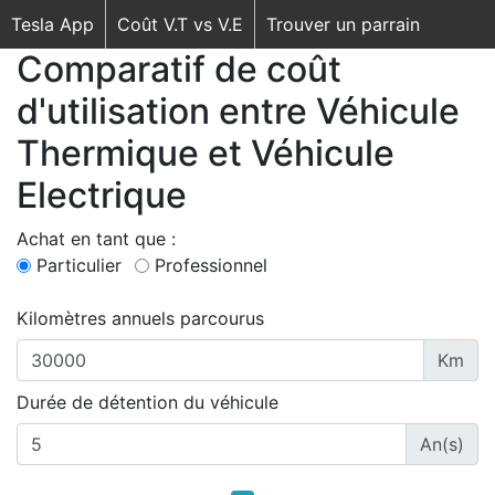
Tesla App
Coût V.T vs V.E
Trouver un parrain
Comparatif de coût
d'utilisation entre Véhicule
Thermique et Véhicule
Electrique
Achat en tant que :
Particulier
Professionnel
Kilomètres annuels parcourus
Km
Durée de détention du véhicule
An(s)