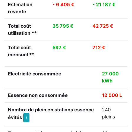
Estimation
- 6 405 €
- 21 187 €
revente
Total coût
35 795 €
42 725 €
utilisation **
Total coût
597 €
712 €
mensuel **
Electricité consommée
27 000
kWh
Essence non consommée
12 000 L
Nombre de plein en stations essence
240
pleins
évités
i