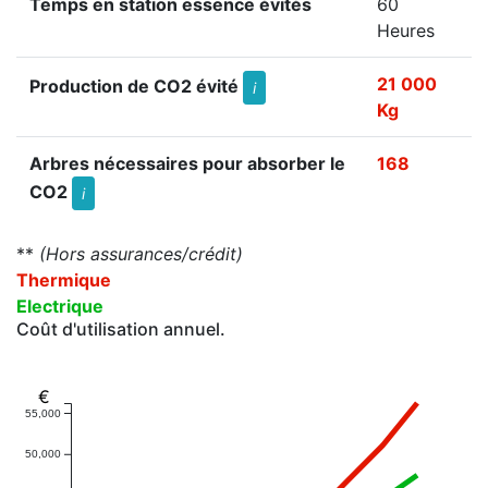
Temps en station essence évités
60
Heures
21 000
Production de CO2 évité
i
Kg
Arbres nécessaires pour absorber le
168
CO2
i
**
(Hors assurances/crédit)
Thermique
Electrique
Coût d'utilisation annuel.
€
55,000
50,000