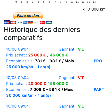
0
1
2
3
4
5
6
7
8
9
10
11
12
13
14
x 10 000 km
Historique des derniers
comparatifs
10/08 09:04
Gagnant :
V.E
Prix achat :
25 000 €
/
46 000 €
Economies :
11 781 € - 982 € / Mois
PRO
25 000 km/an
-
1 an(s)
10/08 09:04
Gagnant :
V.T
Prix achat :
20 000 €
/
58 000 €
Economies :
7 008 € - 584 € / Mois
PART
30 000 km/an
-
1 an(s)
10/08 09:04
Gagnant :
V.E