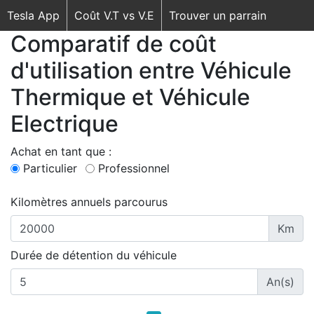
Tesla App
Coût V.T vs V.E
Trouver un parrain
Comparatif de coût
d'utilisation entre Véhicule
Thermique et Véhicule
Electrique
Achat en tant que :
Particulier
Professionnel
Kilomètres annuels parcourus
Km
Durée de détention du véhicule
An(s)