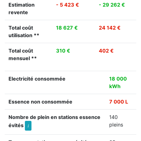
Estimation
- 5 423 €
- 29 262 €
revente
Total coût
18 627 €
24 142 €
utilisation **
Total coût
310 €
402 €
mensuel **
Electricité consommée
18 000
kWh
Essence non consommée
7 000 L
Nombre de plein en stations essence
140
pleins
évités
i