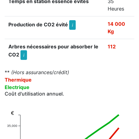
Temps en station essence évités
35
Heures
14 000
Production de CO2 évité
i
Kg
Arbres nécessaires pour absorber le
112
CO2
i
**
(Hors assurances/crédit)
Thermique
Electrique
Coût d'utilisation annuel.
€
35,000