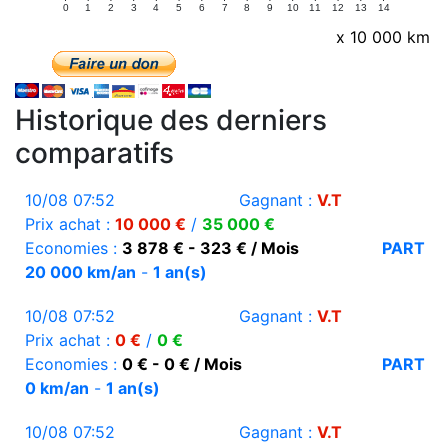
0
1
2
3
4
5
6
7
8
9
10
11
12
13
14
x 10 000 km
Historique des derniers
comparatifs
10/08 07:52
Gagnant :
V.T
Prix achat :
10 000 €
/
35 000 €
Economies :
3 878 € - 323 € / Mois
PART
20 000 km/an
-
1 an(s)
10/08 07:52
Gagnant :
V.T
Prix achat :
0 €
/
0 €
Economies :
0 € - 0 € / Mois
PART
0 km/an
-
1 an(s)
10/08 07:52
Gagnant :
V.T