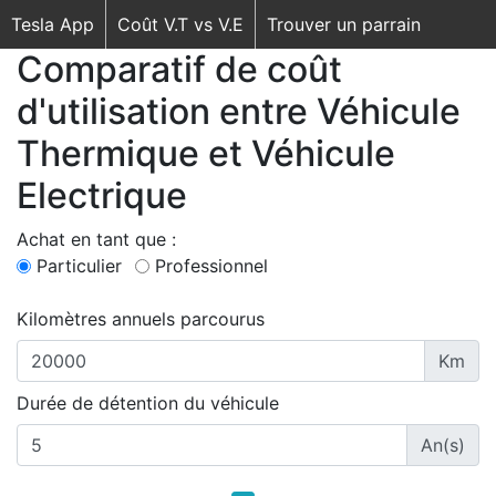
Tesla App
Coût V.T vs V.E
Trouver un parrain
Comparatif de coût
d'utilisation entre Véhicule
Thermique et Véhicule
Electrique
Achat en tant que :
Particulier
Professionnel
Kilomètres annuels parcourus
Km
Durée de détention du véhicule
An(s)