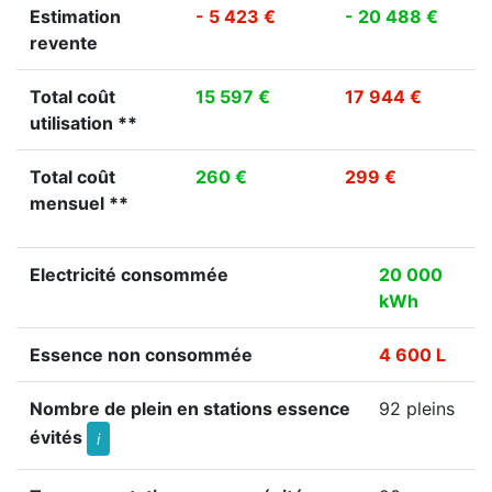
Estimation
- 5 423 €
- 20 488 €
revente
Total coût
15 597 €
17 944 €
utilisation **
Total coût
260 €
299 €
mensuel **
Electricité consommée
20 000
kWh
Essence non consommée
4 600 L
Nombre de plein en stations essence
92 pleins
évités
i