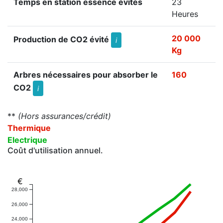
Temps en station essence évités
23
Heures
20 000
Production de CO2 évité
i
Kg
Arbres nécessaires pour absorber le
160
CO2
i
**
(Hors assurances/crédit)
Thermique
Electrique
Coût d'utilisation annuel.
€
28,000
26,000
24,000