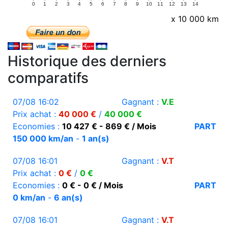
0
1
2
3
4
5
6
7
8
9
10
11
12
13
14
x 10 000 km
Historique des derniers
comparatifs
07/08 16:02
Gagnant :
V.E
Prix achat :
40 000 €
/
40 000 €
Economies :
10 427 € - 869 € / Mois
PART
150 000 km/an
-
1 an(s)
07/08 16:01
Gagnant :
V.T
Prix achat :
0 €
/
0 €
Economies :
0 € - 0 € / Mois
PART
0 km/an
-
6 an(s)
07/08 16:01
Gagnant :
V.T