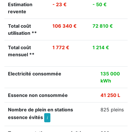
Estimation
- 23 €
- 50 €
revente
Total coût
106 340 €
72 810 €
utilisation **
Total coût
1 772 €
1 214 €
mensuel **
Electricité consommée
135 000
kWh
Essence non consommée
41 250 L
Nombre de plein en stations
825 pleins
essence évités
i