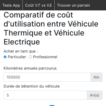
Tesla App
Coût V.T vs V.E
Trouver un parrain
Comparatif de coût
d'utilisation entre Véhicule
Thermique et Véhicule
Electrique
Achat en tant que :
Particulier
Professionnel
Kilomètres annuels parcourus
Km
Durée de détention du véhicule
An(s)