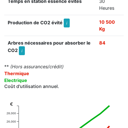
Temps en station essence évités
30
Heures
10 500
Production de CO2 évité
i
Kg
Arbres nécessaires pour absorber le
84
CO2
i
**
(Hors assurances/crédit)
Thermique
Electrique
Coût d'utilisation annuel.
€
28,000
26,000