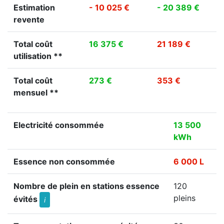
Estimation
- 10 025 €
- 20 389 €
revente
Total coût
16 375 €
21 189 €
utilisation **
Total coût
273 €
353 €
mensuel **
Electricité consommée
13 500
kWh
Essence non consommée
6 000 L
Nombre de plein en stations essence
120
pleins
évités
i