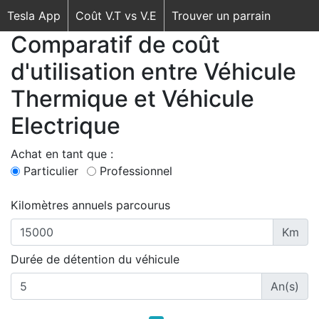
Tesla App
Coût V.T vs V.E
Trouver un parrain
Comparatif de coût
d'utilisation entre Véhicule
Thermique et Véhicule
Electrique
Achat en tant que :
Particulier
Professionnel
Kilomètres annuels parcourus
Km
Durée de détention du véhicule
An(s)