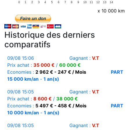
0
1
2
3
4
5
6
7
8
9
10
11
12
13
14
x 10 000 km
Historique des derniers
comparatifs
09/08 15:06
Gagnant :
V.T
Prix achat :
35 000 €
/
60 000 €
Economies :
2 962 € - 247 € / Mois
PART
15 000 km/an
-
1 an(s)
09/08 15:05
Gagnant :
V.T
Prix achat :
8 600 €
/
38 000 €
Economies :
5 497 € - 458 € / Mois
PART
10 000 km/an
-
1 an(s)
09/08 15:05
Gagnant :
V.T