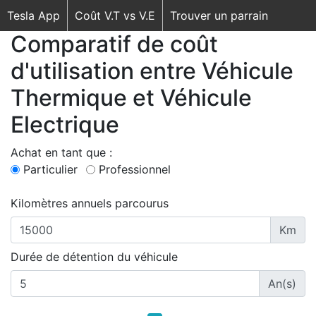
Tesla App
Coût V.T vs V.E
Trouver un parrain
Comparatif de coût
d'utilisation entre Véhicule
Thermique et Véhicule
Electrique
Achat en tant que :
Particulier
Professionnel
Kilomètres annuels parcourus
Km
Durée de détention du véhicule
An(s)