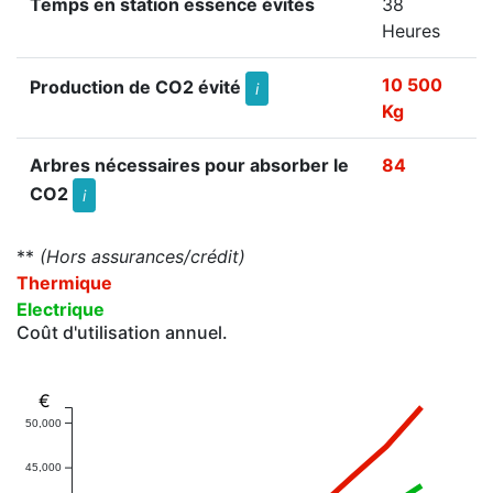
Temps en station essence évités
38
Heures
10 500
Production de CO2 évité
i
Kg
Arbres nécessaires pour absorber le
84
CO2
i
**
(Hors assurances/crédit)
Thermique
Electrique
Coût d'utilisation annuel.
€
50,000
45,000