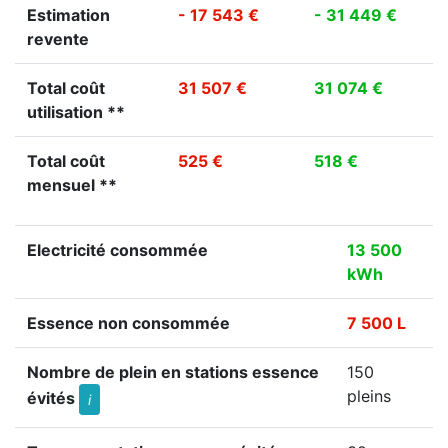
Estimation
- 17 543 €
- 31 449 €
revente
Total coût
31 507 €
31 074 €
utilisation **
Total coût
525 €
518 €
mensuel **
Electricité consommée
13 500
kWh
Essence non consommée
7 500 L
Nombre de plein en stations essence
150
pleins
évités
i