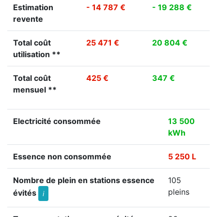
Estimation
- 14 787 €
- 19 288 €
revente
Total coût
25 471 €
20 804 €
utilisation **
Total coût
425 €
347 €
mensuel **
Electricité consommée
13 500
kWh
Essence non consommée
5 250 L
Nombre de plein en stations essence
105
pleins
évités
i