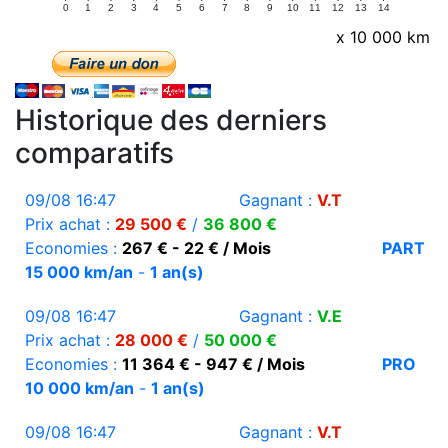
0
1
2
3
4
5
6
7
8
9
10
11
12
13
14
x 10 000 km
Historique des derniers
comparatifs
09/08 16:47
Gagnant :
V.T
Prix achat :
29 500 €
/
36 800 €
Economies :
267 € - 22 € / Mois
PART
15 000 km/an
-
1 an(s)
09/08 16:47
Gagnant :
V.E
Prix achat :
28 000 €
/
50 000 €
Economies :
11 364 € - 947 € / Mois
PRO
10 000 km/an
-
1 an(s)
09/08 16:47
Gagnant :
V.T