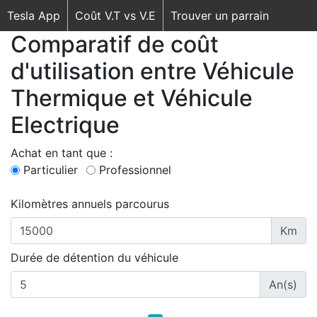
Tesla App
Coût V.T vs V.E
Trouver un parrain
Comparatif de coût
d'utilisation entre Véhicule
Thermique et Véhicule
Electrique
Achat en tant que :
Particulier
Professionnel
Kilomètres annuels parcourus
Km
Durée de détention du véhicule
An(s)