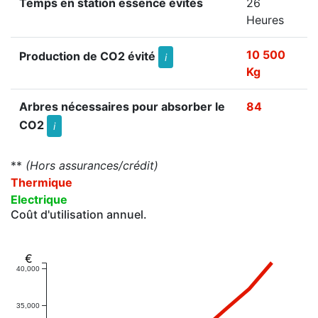
Temps en station essence évités
26
Heures
10 500
Production de CO2 évité
i
Kg
Arbres nécessaires pour absorber le
84
CO2
i
**
(Hors assurances/crédit)
Thermique
Electrique
Coût d'utilisation annuel.
€
40,000
35,000