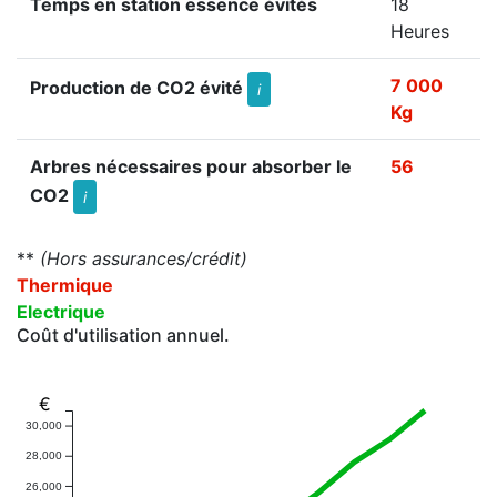
Temps en station essence évités
18
Heures
7 000
Production de CO2 évité
i
Kg
Arbres nécessaires pour absorber le
56
CO2
i
**
(Hors assurances/crédit)
Thermique
Electrique
Coût d'utilisation annuel.
€
30,000
28,000
26,000