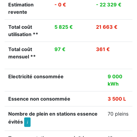
Estimation
- 0 €
- 22 329 €
revente
Total coût
5 825 €
21 663 €
utilisation **
Total coût
97 €
361 €
mensuel **
Electricité consommée
9 000
kWh
Essence non consommée
3 500 L
Nombre de plein en stations essence
70 pleins
évités
i