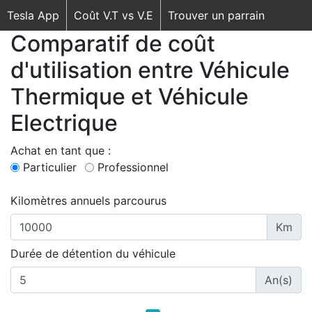
Tesla App
Coût V.T vs V.E
Trouver un parrain
Comparatif de coût
d'utilisation entre Véhicule
Thermique et Véhicule
Electrique
Achat en tant que :
Particulier
Professionnel
Kilomètres annuels parcourus
Km
Durée de détention du véhicule
An(s)