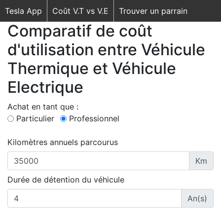
Tesla App
Coût V.T vs V.E
Trouver un parrain
Comparatif de coût
d'utilisation entre Véhicule
Thermique et Véhicule
Electrique
Achat en tant que :
Particulier
Professionnel
Kilomètres annuels parcourus
Km
Durée de détention du véhicule
An(s)