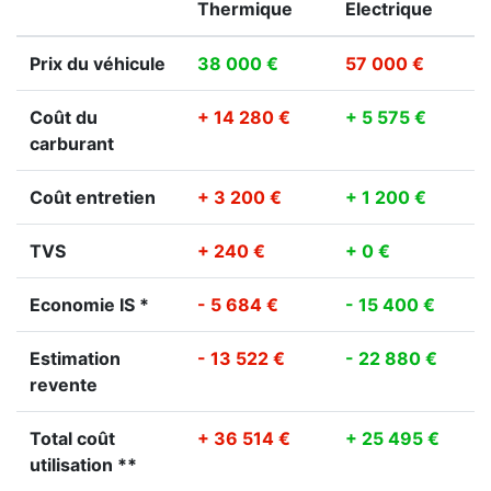
Thermique
Electrique
Prix du véhicule
38 000 €
57 000 €
Coût du
+ 14 280 €
+ 5 575 €
carburant
Coût entretien
+ 3 200 €
+ 1 200 €
TVS
+ 240 €
+ 0 €
Economie IS *
- 5 684 €
- 15 400 €
Estimation
- 13 522 €
- 22 880 €
revente
Total coût
+ 36 514 €
+ 25 495 €
utilisation **