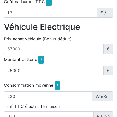
Coût carburant T.T.C
i
€ / L
Véhicule Electrique
Prix achat véhicule (Bonus déduit)
€
Montant batterie
i
€
Consommation moyenne
i
Wh/Km
Tarif T.T.C électricité maison
€ kWh