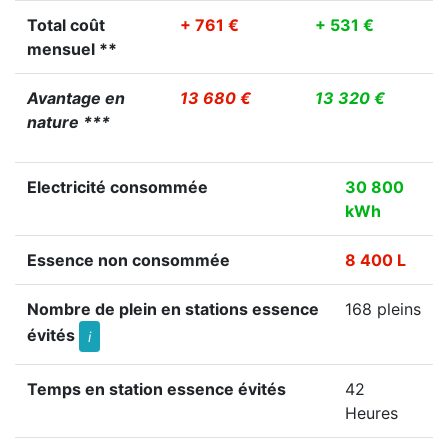
Total coût
+ 761 €
+ 531 €
mensuel **
Avantage en
13 680 €
13 320 €
nature ***
Electricité consommée
30 800
kWh
Essence non consommée
8 400 L
Nombre de plein en stations essence
168 pleins
évités
i
Temps en station essence évités
42
Heures