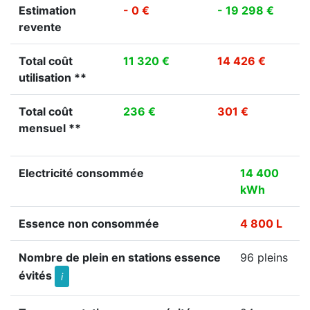
Estimation
- 0 €
- 19 298 €
revente
Total coût
11 320 €
14 426 €
utilisation **
Total coût
236 €
301 €
mensuel **
Electricité consommée
14 400
kWh
Essence non consommée
4 800 L
Nombre de plein en stations essence
96 pleins
évités
i