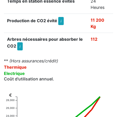
Temps en station essence évités
24
Heures
11 200
Production de CO2 évité
i
Kg
Arbres nécessaires pour absorber le
112
CO2
i
**
(Hors assurances/crédit)
Thermique
Electrique
Coût d'utilisation annuel.
€
28,000
26,000
24,000