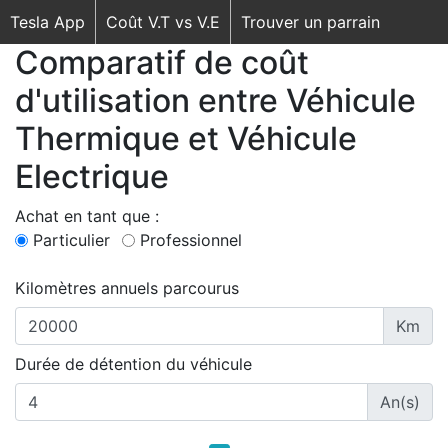
Tesla App
Coût V.T vs V.E
Trouver un parrain
Comparatif de coût
d'utilisation entre Véhicule
Thermique et Véhicule
Electrique
Achat en tant que :
Particulier
Professionnel
Kilomètres annuels parcourus
Km
Durée de détention du véhicule
An(s)