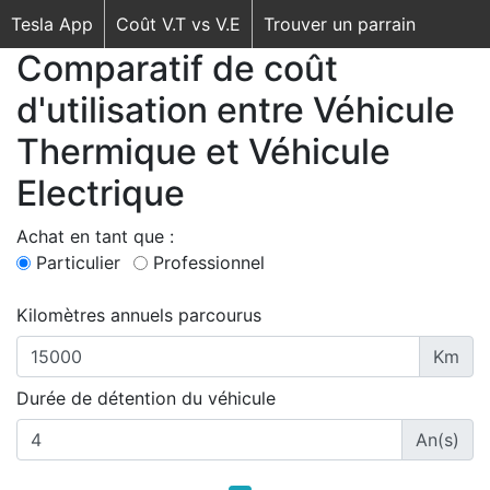
Tesla App
Coût V.T vs V.E
Trouver un parrain
Comparatif de coût
d'utilisation entre Véhicule
Thermique et Véhicule
Electrique
Achat en tant que :
Particulier
Professionnel
Kilomètres annuels parcourus
Km
Durée de détention du véhicule
An(s)