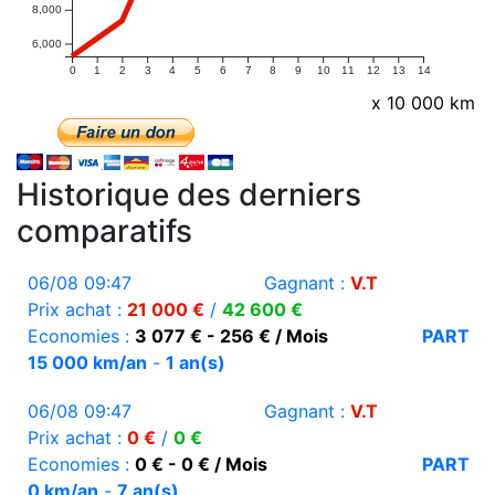
8,000
6,000
0
1
2
3
4
5
6
7
8
9
10
11
12
13
14
x 10 000 km
Historique des derniers
comparatifs
06/08 09:47
Gagnant :
V.T
Prix achat :
21 000 €
/
42 600 €
Economies :
3 077 € - 256 € / Mois
PART
15 000 km/an
-
1 an(s)
06/08 09:47
Gagnant :
V.T
Prix achat :
0 €
/
0 €
Economies :
0 € - 0 € / Mois
PART
0 km/an
-
7 an(s)