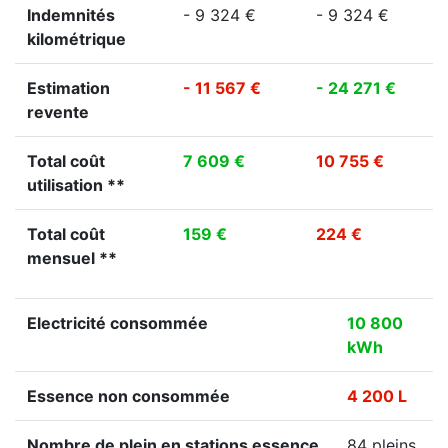
Indemnités
- 9 324 €
- 9 324 €
kilométrique
Estimation
- 11 567 €
- 24 271 €
revente
Total coût
7 609 €
10 755 €
utilisation **
Total coût
159 €
224 €
mensuel **
Electricité consommée
10 800
kWh
Essence non consommée
4 200 L
Nombre de plein en stations essence
84 pleins