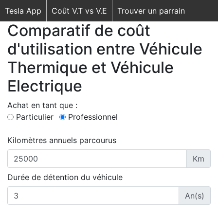
Tesla App
Coût V.T vs V.E
Trouver un parrain
Comparatif de coût
d'utilisation entre Véhicule
Thermique et Véhicule
Electrique
Achat en tant que :
Particulier
Professionnel
Kilomètres annuels parcourus
Km
Durée de détention du véhicule
An(s)