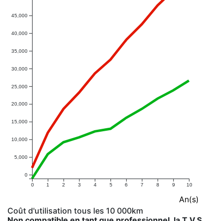
45,000
40,000
35,000
30,000
25,000
20,000
15,000
10,000
5,000
0
0
1
2
3
4
5
6
7
8
9
10
An(s)
Coût d'utilisation tous les 10 000km
Non compatible en tant que professionnel, la T.V.S