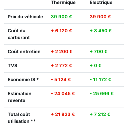
Thermique
Electrique
Prix du véhicule
39 900 €
39 900 €
Coût du
+ 6 120 €
+ 3 450 €
carburant
Coût entretien
+ 2 200 €
+ 700 €
TVS
+ 2 772 €
+ 0 €
Economie IS *
- 5 124 €
- 11 172 €
Estimation
- 24 045 €
- 25 666 €
revente
Total coût
+ 21 823 €
+ 7 212 €
utilisation **