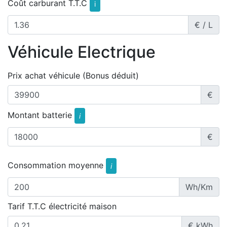
Coût carburant T.T.C
i
€ / L
Véhicule Electrique
Prix achat véhicule (Bonus déduit)
€
Montant batterie
i
€
Consommation moyenne
i
Wh/Km
Tarif T.T.C électricité maison
€ kWh