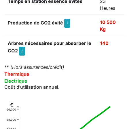
Temps en station essence évités
23
Heures
10 500
Production de CO2 évité
i
Kg
Arbres nécessaires pour absorber le
140
CO2
i
**
(Hors assurances/crédit)
Thermique
Electrique
Coût d'utilisation annuel.
€
60,000
55,000