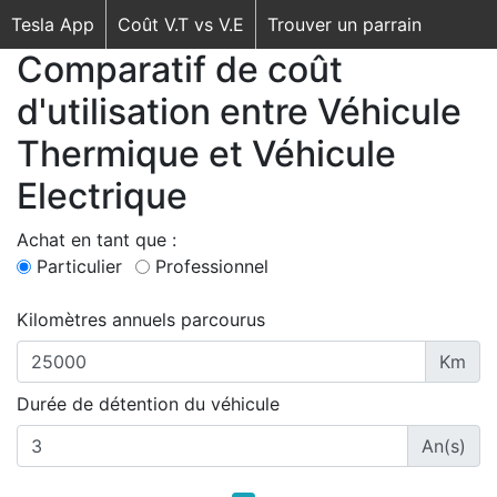
Tesla App
Coût V.T vs V.E
Trouver un parrain
Comparatif de coût
d'utilisation entre Véhicule
Thermique et Véhicule
Electrique
Achat en tant que :
Particulier
Professionnel
Kilomètres annuels parcourus
Km
Durée de détention du véhicule
An(s)