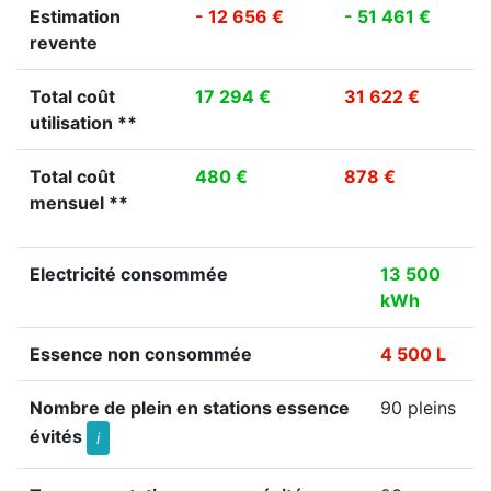
Estimation
- 12 656 €
- 51 461 €
revente
Total coût
17 294 €
31 622 €
utilisation **
Total coût
480 €
878 €
mensuel **
Electricité consommée
13 500
kWh
Essence non consommée
4 500 L
Nombre de plein en stations essence
90 pleins
évités
i