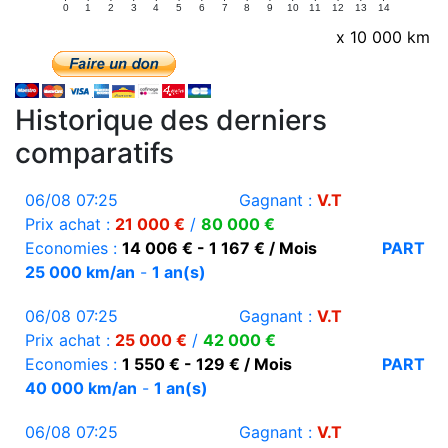
0
1
2
3
4
5
6
7
8
9
10
11
12
13
14
x 10 000 km
Historique des derniers
comparatifs
06/08 07:25
Gagnant :
V.T
Prix achat :
21 000 €
/
80 000 €
Economies :
14 006 € - 1 167 € / Mois
PART
25 000 km/an
-
1 an(s)
06/08 07:25
Gagnant :
V.T
Prix achat :
25 000 €
/
42 000 €
Economies :
1 550 € - 129 € / Mois
PART
40 000 km/an
-
1 an(s)
06/08 07:25
Gagnant :
V.T