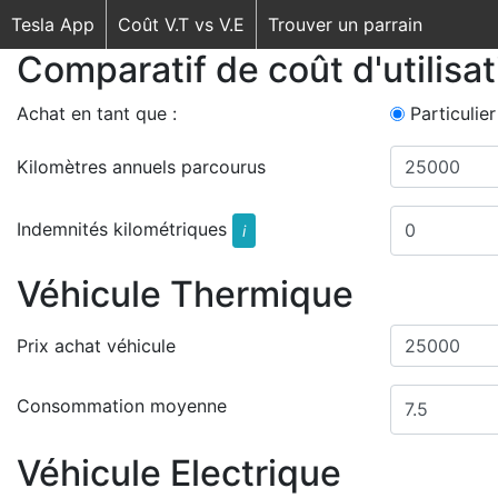
Tesla App
Coût V.T vs V.E
Trouver un parrain
Comparatif de coût d'utilisa
Achat en tant que :
Particulier
Kilomètres annuels parcourus
Indemnités kilométriques
i
Véhicule Thermique
Prix achat véhicule
Consommation moyenne
Véhicule Electrique