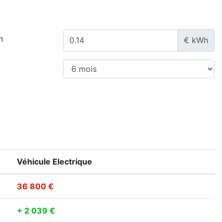
n
€ kWh
Véhicule Electrique
36 800 €
+ 2 039 €