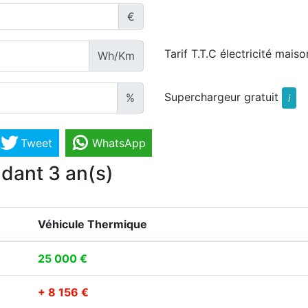
€
Tarif T.T.C électricité maiso
Wh/Km
Superchargeur gratuit
%
i
Tweet
WhatsApp
dant 3 an(s)
Véhicule Thermique
25 000 €
+ 8 156 €