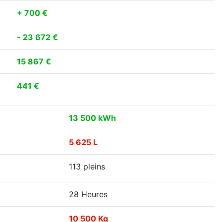
+ 700 €
- 23 672 €
15 867 €
441 €
13 500 kWh
5 625 L
113 pleins
28 Heures
10 500 Kg