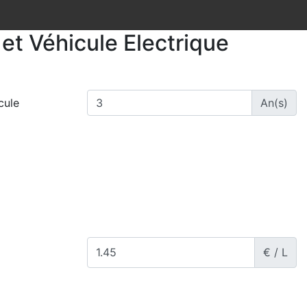
et Véhicule Electrique
cule
An(s)
€ / L