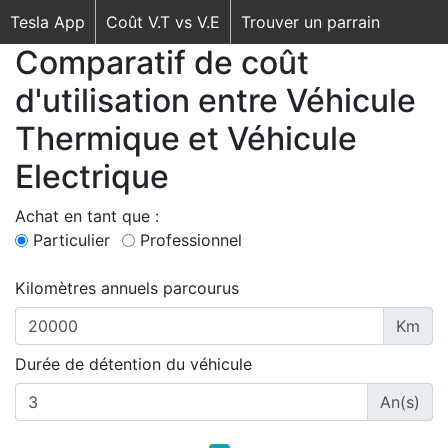
Tesla App
Coût V.T vs V.E
Trouver un parrain
Comparatif de coût
d'utilisation entre Véhicule
Thermique et Véhicule
Electrique
Achat en tant que :
Particulier
Professionnel
Kilomètres annuels parcourus
Km
Durée de détention du véhicule
An(s)