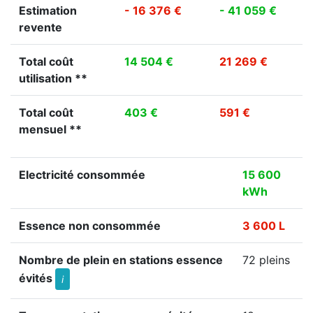
Estimation
- 16 376 €
- 41 059 €
revente
Total coût
14 504 €
21 269 €
utilisation **
Total coût
403 €
591 €
mensuel **
Electricité consommée
15 600
kWh
Essence non consommée
3 600 L
Nombre de plein en stations essence
72 pleins
évités
i