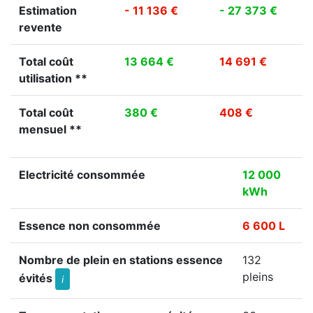
Estimation
- 11 136 €
- 27 373 €
revente
Total coût
13 664 €
14 691 €
utilisation **
Total coût
380 €
408 €
mensuel **
Electricité consommée
12 000
kWh
Essence non consommée
6 600 L
Nombre de plein en stations essence
132
pleins
évités
i