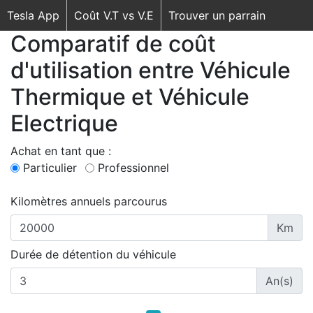
Tesla App
Coût V.T vs V.E
Trouver un parrain
Comparatif de coût
d'utilisation entre Véhicule
Thermique et Véhicule
Electrique
Achat en tant que :
Particulier
Professionnel
Kilomètres annuels parcourus
Km
Durée de détention du véhicule
An(s)