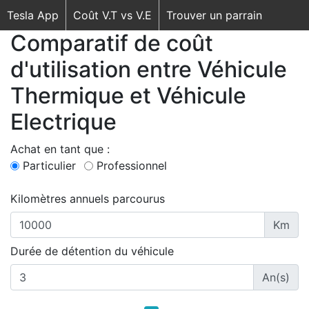
Tesla App
Coût V.T vs V.E
Trouver un parrain
Comparatif de coût
d'utilisation entre Véhicule
Thermique et Véhicule
Electrique
Achat en tant que :
Particulier
Professionnel
Kilomètres annuels parcourus
Km
Durée de détention du véhicule
An(s)