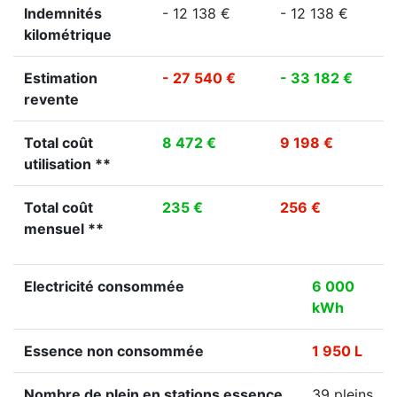
Indemnités
- 12 138 €
- 12 138 €
kilométrique
Estimation
- 27 540 €
- 33 182 €
revente
Total coût
8 472 €
9 198 €
utilisation **
Total coût
235 €
256 €
mensuel **
Electricité consommée
6 000
kWh
Essence non consommée
1 950 L
Nombre de plein en stations essence
39 pleins