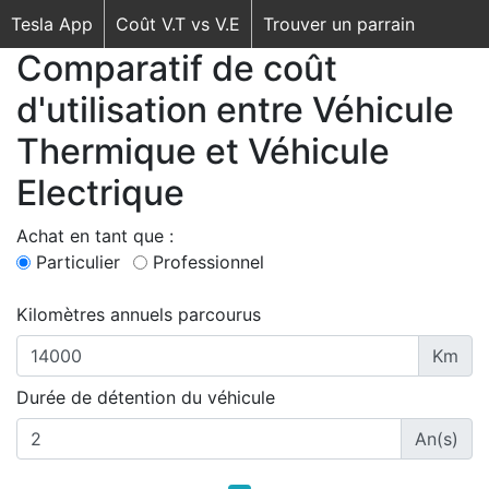
Tesla App
Coût V.T vs V.E
Trouver un parrain
Comparatif de coût
d'utilisation entre Véhicule
Thermique et Véhicule
Electrique
Achat en tant que :
Particulier
Professionnel
Kilomètres annuels parcourus
Km
Durée de détention du véhicule
An(s)