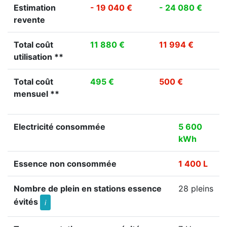
Estimation
- 19 040 €
- 24 080 €
revente
Total coût
11 880 €
11 994 €
utilisation **
Total coût
495 €
500 €
mensuel **
Electricité consommée
5 600
kWh
Essence non consommée
1 400 L
Nombre de plein en stations essence
28 pleins
évités
i