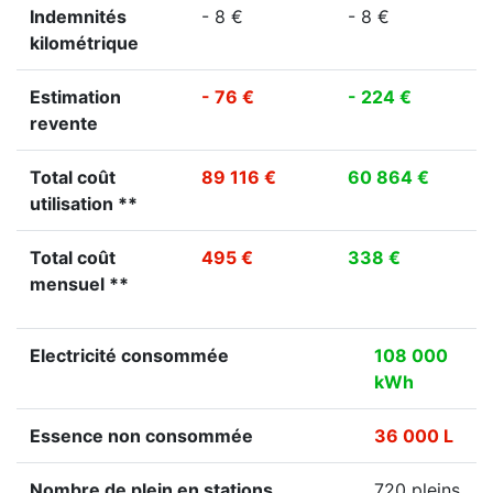
Indemnités
- 8 €
- 8 €
kilométrique
Estimation
- 76 €
- 224 €
revente
Total coût
89 116 €
60 864 €
utilisation **
Total coût
495 €
338 €
mensuel **
Electricité consommée
108 000
kWh
Essence non consommée
36 000 L
Nombre de plein en stations
720 pleins