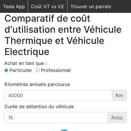
Tesla App
Coût V.T vs V.E
Trouver un parrain
Comparatif de coût
d'utilisation entre Véhicule
Thermique et Véhicule
Electrique
Achat en tant que :
Particulier
Professionnel
Kilomètres annuels parcourus
Km
Durée de détention du véhicule
An(s)