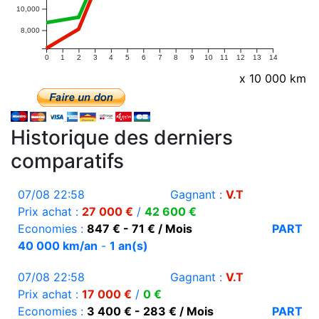
10,000
8,000
0
1
2
3
4
5
6
7
8
9
10
11
12
13
14
x 10 000 km
Historique des derniers
comparatifs
07/08 22:58
Gagnant :
V.T
Prix achat :
27 000 €
/
42 600 €
Economies :
847 € - 71 € / Mois
PART
40 000 km/an
-
1 an(s)
07/08 22:58
Gagnant :
V.T
Prix achat :
17 000 €
/
0 €
Economies :
3 400 € - 283 € / Mois
PART