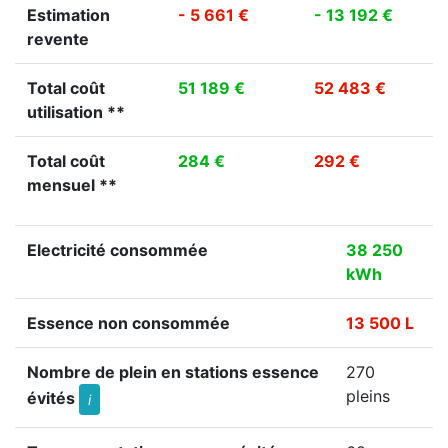
Estimation
- 5 661 €
- 13 192 €
revente
Total coût
51 189 €
52 483 €
utilisation **
Total coût
284 €
292 €
mensuel **
Electricité consommée
38 250
kWh
Essence non consommée
13 500 L
Nombre de plein en stations essence
270
pleins
évités
i