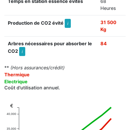
Temps en station essence évités
68
Heures
31 500
Production de CO2 évité
i
Kg
Arbres nécessaires pour absorber le
84
CO2
i
**
(Hors assurances/crédit)
Thermique
Electrique
Coût d'utilisation annuel.
€
40,000
35,000