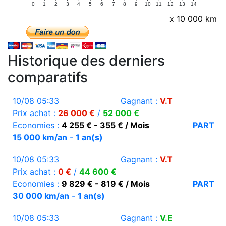
0
1
2
3
4
5
6
7
8
9
10
11
12
13
14
x 10 000 km
Historique des derniers
comparatifs
10/08 05:33
Gagnant :
V.T
Prix achat :
26 000 €
/
52 000 €
Economies :
4 255 € - 355 € / Mois
PART
15 000 km/an
-
1 an(s)
10/08 05:33
Gagnant :
V.T
Prix achat :
0 €
/
44 600 €
Economies :
9 829 € - 819 € / Mois
PART
30 000 km/an
-
1 an(s)
10/08 05:33
Gagnant :
V.E