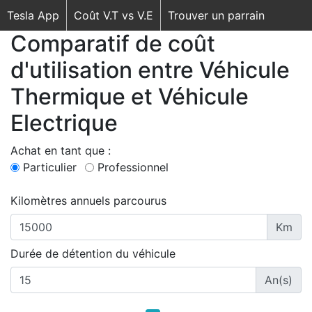
Tesla App
Coût V.T vs V.E
Trouver un parrain
Comparatif de coût
d'utilisation entre Véhicule
Thermique et Véhicule
Electrique
Achat en tant que :
Particulier
Professionnel
Kilomètres annuels parcourus
Km
Durée de détention du véhicule
An(s)