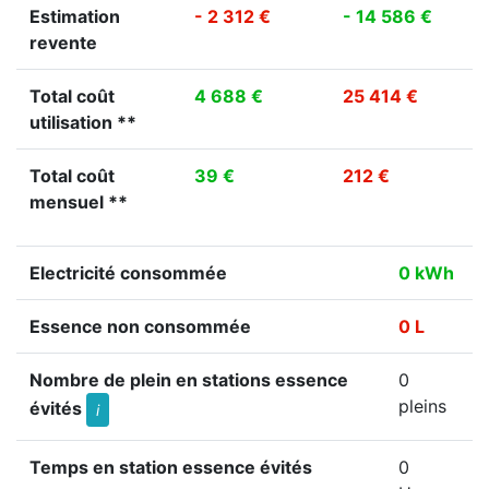
Estimation
- 2 312 €
- 14 586 €
revente
Total coût
4 688 €
25 414 €
utilisation **
Total coût
39 €
212 €
mensuel **
Electricité consommée
0 kWh
Essence non consommée
0 L
Nombre de plein en stations essence
0
pleins
évités
i
Temps en station essence évités
0