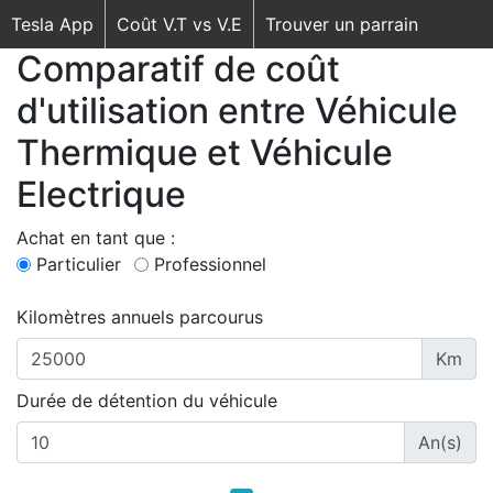
Tesla App
Coût V.T vs V.E
Trouver un parrain
Comparatif de coût
d'utilisation entre Véhicule
Thermique et Véhicule
Electrique
Achat en tant que :
Particulier
Professionnel
Kilomètres annuels parcourus
Km
Durée de détention du véhicule
An(s)