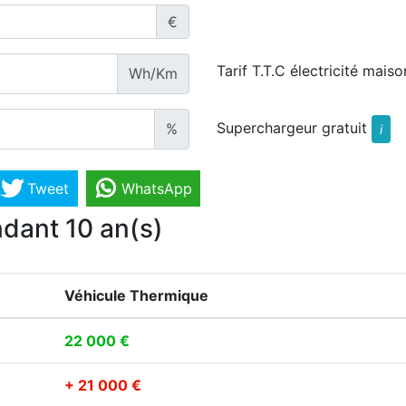
€
Tarif T.T.C électricité maiso
Wh/Km
Superchargeur gratuit
%
i
Tweet
WhatsApp
dant 10 an(s)
Véhicule Thermique
22 000 €
+ 21 000 €