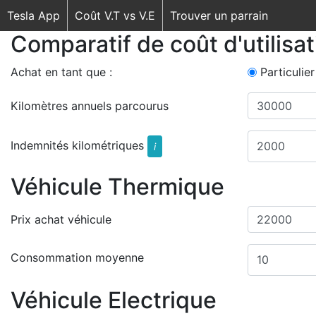
Tesla App
Coût V.T vs V.E
Trouver un parrain
Comparatif de coût d'utilisa
Achat en tant que :
Particulier
Kilomètres annuels parcourus
Indemnités kilométriques
i
Véhicule Thermique
Prix achat véhicule
Consommation moyenne
Véhicule Electrique