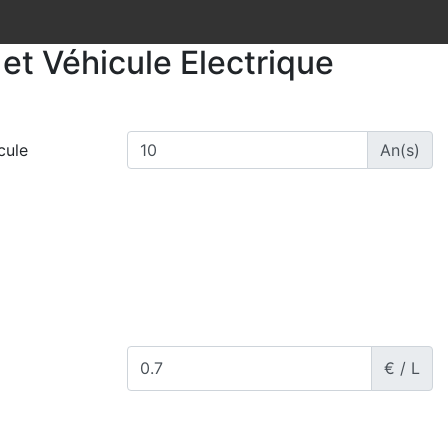
et Véhicule Electrique
cule
An(s)
€ / L