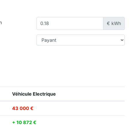
n
€ kWh
Véhicule Electrique
43 000 €
+ 10 872 €