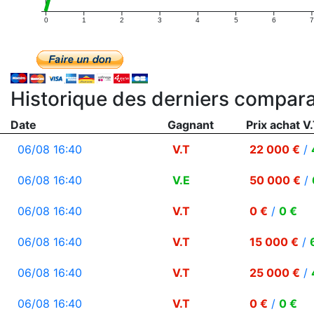
0
1
2
3
4
5
6
7
Historique des derniers compara
Date
Gagnant
Prix achat V.
06/08 16:40
V.T
22 000 €
/
06/08 16:40
V.E
50 000 €
/
06/08 16:40
V.T
0 €
/
0 €
06/08 16:40
V.T
15 000 €
/
06/08 16:40
V.T
25 000 €
/
06/08 16:40
V.T
0 €
/
0 €