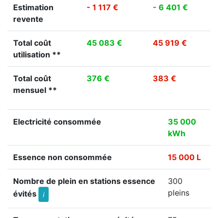
Estimation
- 1 117 €
- 6 401 €
revente
Total coût
45 083 €
45 919 €
utilisation **
Total coût
376 €
383 €
mensuel **
Electricité consommée
35 000
kWh
Essence non consommée
15 000 L
Nombre de plein en stations essence
300
pleins
évités
i