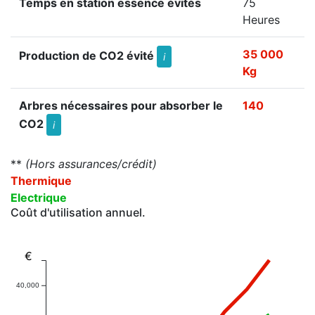
Temps en station essence évités
75
Heures
35 000
Production de CO2 évité
i
Kg
Arbres nécessaires pour absorber le
140
CO2
i
**
(Hors assurances/crédit)
Thermique
Electrique
Coût d'utilisation annuel.
€
40,000