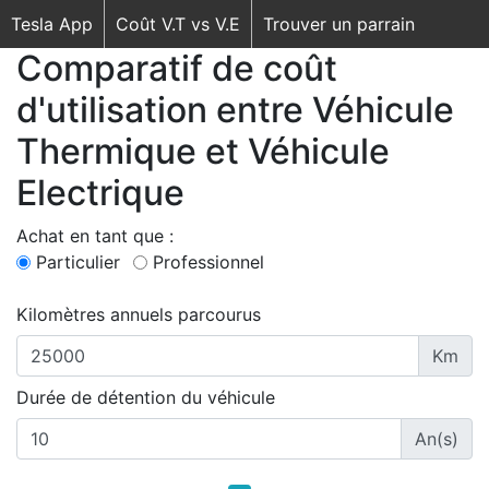
Tesla App
Coût V.T vs V.E
Trouver un parrain
Comparatif de coût
d'utilisation entre Véhicule
Thermique et Véhicule
Electrique
Achat en tant que :
Particulier
Professionnel
Kilomètres annuels parcourus
Km
Durée de détention du véhicule
An(s)