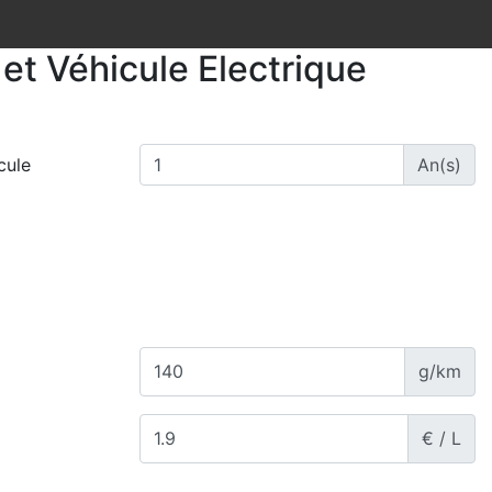
et Véhicule Electrique
cule
An(s)
g/km
€ / L