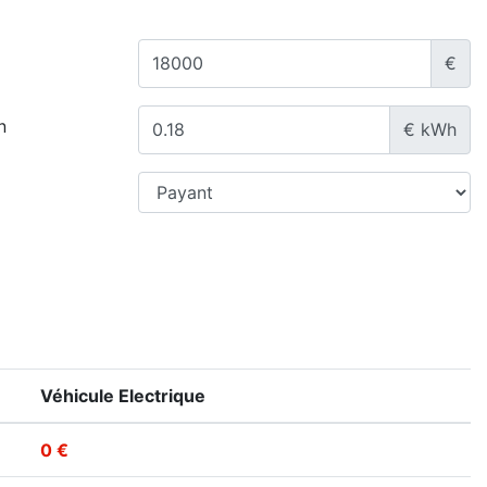
€
n
€ kWh
Véhicule Electrique
0 €