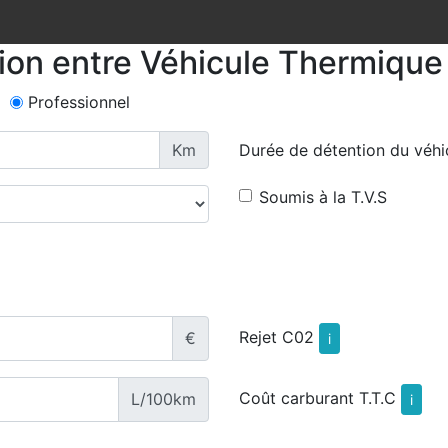
tion entre Véhicule Thermique 
Professionnel
Km
Durée de détention du véhi
Soumis à la T.V.S
Rejet C02
€
i
Coût carburant T.T.C
L/100km
i