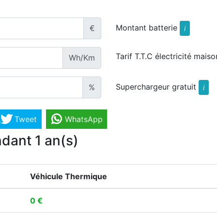
Montant batterie
€
i
Tarif T.T.C électricité maiso
Wh/Km
Superchargeur gratuit
%
i
Tweet
WhatsApp
dant 1 an(s)
Véhicule Thermique
0 €