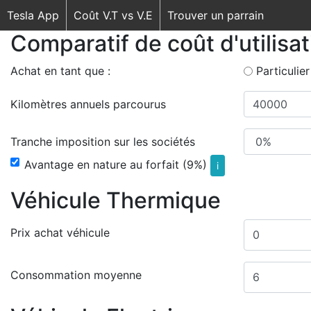
Tesla App
Coût V.T vs V.E
Trouver un parrain
Comparatif de coût d'utilisa
Achat en tant que :
Particulier
Kilomètres annuels parcourus
Tranche imposition sur les sociétés
Avantage en nature au forfait (9%)
i
Véhicule Thermique
Prix achat véhicule
Consommation moyenne