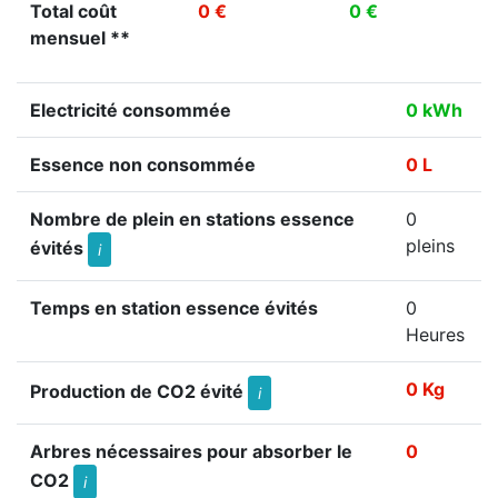
Total coût
0 €
0 €
mensuel **
Electricité consommée
0 kWh
Essence non consommée
0 L
Nombre de plein en stations essence
0
pleins
évités
i
Temps en station essence évités
0
Heures
0 Kg
Production de CO2 évité
i
Arbres nécessaires pour absorber le
0
CO2
i