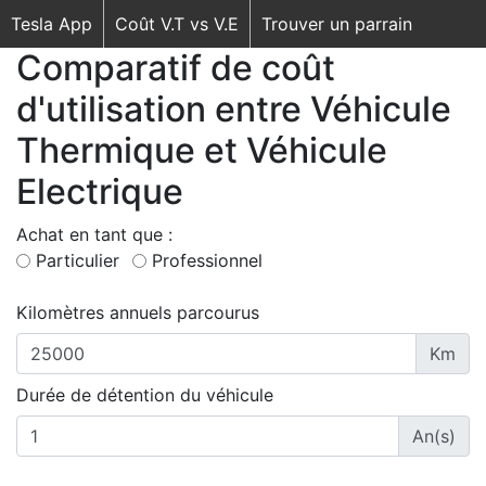
Tesla App
Coût V.T vs V.E
Trouver un parrain
Comparatif de coût
d'utilisation entre Véhicule
Thermique et Véhicule
Electrique
Achat en tant que :
Particulier
Professionnel
Kilomètres annuels parcourus
Km
Durée de détention du véhicule
An(s)