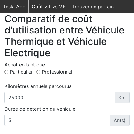
Tesla App
Coût V.T vs V.E
Trouver un parrain
Comparatif de coût
d'utilisation entre Véhicule
Thermique et Véhicule
Electrique
Achat en tant que :
Particulier
Professionnel
Kilomètres annuels parcourus
Km
Durée de détention du véhicule
An(s)