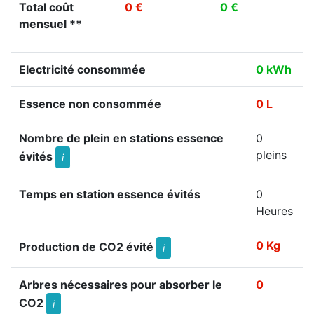
Total coût
0 €
0 €
mensuel **
Electricité consommée
0 kWh
Essence non consommée
0 L
Nombre de plein en stations essence
0
pleins
évités
i
Temps en station essence évités
0
Heures
0 Kg
Production de CO2 évité
i
Arbres nécessaires pour absorber le
0
CO2
i