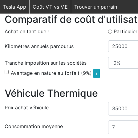
Tesla App
Coût V.T vs V.E
Trouver un parrain
Comparatif de coût d'utilisa
Achat en tant que :
Particulier
Kilomètres annuels parcourus
Tranche imposition sur les sociétés
Avantage en nature au forfait (9%)
i
Véhicule Thermique
Prix achat véhicule
Consommation moyenne