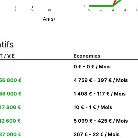
0
8
9
10
0
1
2
3
4
An(s)
tifs
T / V.E
Economies
0 € - 0 € / Mois
56 800 €
4 759 € - 397 € / Mois
58 000 €
1 408 € - 117 € / Mois
47 800 €
10 € - 1 € / Mois
42 600 €
5 099 € - 425 € / Mois
37 000 €
267 € - 22 € / Mois