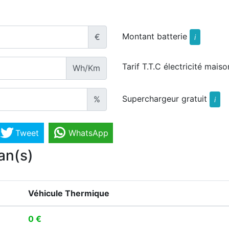
Montant batterie
€
i
Tarif T.T.C électricité maiso
Wh/Km
Superchargeur gratuit
%
i
Tweet
WhatsApp
an(s)
Véhicule Thermique
0 €