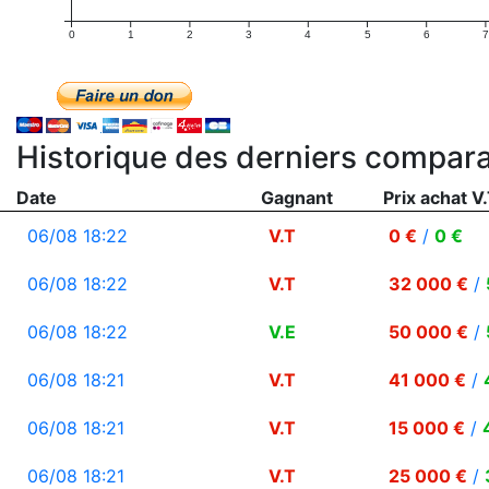
0
1
2
3
4
5
6
7
Historique des derniers compara
Date
Gagnant
Prix achat V.
06/08 18:22
V.T
0 €
/
0 €
06/08 18:22
V.T
32 000 €
/
06/08 18:22
V.E
50 000 €
/
06/08 18:21
V.T
41 000 €
/
06/08 18:21
V.T
15 000 €
/
06/08 18:21
V.T
25 000 €
/