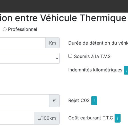
tion entre Véhicule Thermique 
Professionnel
Km
Durée de détention du véhi
Soumis à la T.V.S
Indemnités kilométriques
i
Rejet C02
€
i
Coût carburant T.T.C
L/100km
i