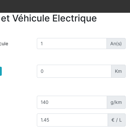
et Véhicule Electrique
cule
An(s)
Km
g/km
€ / L