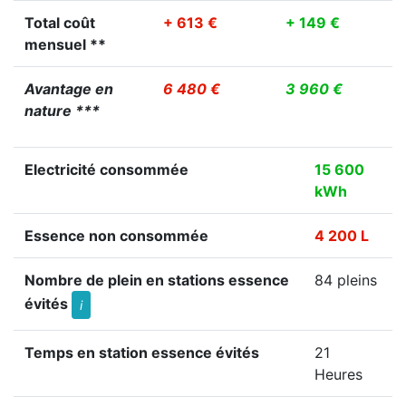
Total coût
+ 613 €
+ 149 €
mensuel **
Avantage en
6 480 €
3 960 €
nature ***
Electricité consommée
15 600
kWh
Essence non consommée
4 200 L
Nombre de plein en stations essence
84 pleins
évités
i
Temps en station essence évités
21
Heures