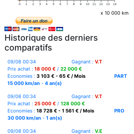
0
1
2
3
4
5
6
7
8
9
10
11
12
13
14
x 10 000 km
Historique des derniers
comparatifs
09/08 00:34
Gagnant :
V.T
Prix achat :
18 000 €
/
22 000 €
Economies :
3 103 € - 65 € / Mois
PART
15 000 km/an
-
4 an(s)
09/08 00:34
Gagnant :
V.T
Prix achat :
25 000 €
/
128 000 €
Economies :
18 728 € - 1 561 € / Mois
PRO
30 000 km/an
-
1 an(s)
09/08 00:34
Gagnant :
V.E