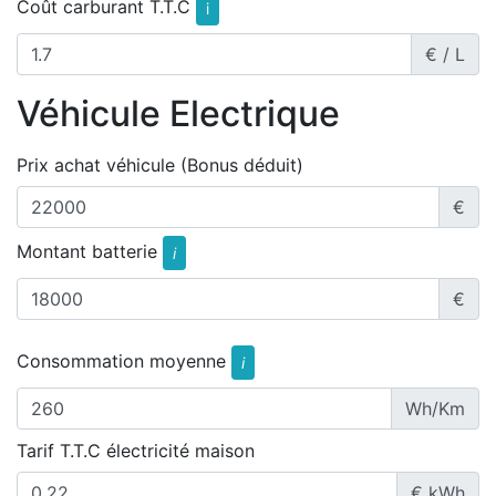
Coût carburant T.T.C
i
€ / L
Véhicule Electrique
Prix achat véhicule (Bonus déduit)
€
Montant batterie
i
€
Consommation moyenne
i
Wh/Km
Tarif T.T.C électricité maison
€ kWh