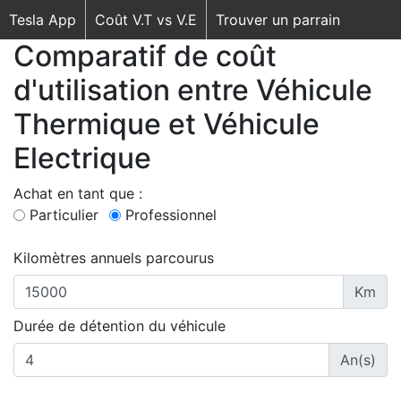
Tesla App
Coût V.T vs V.E
Trouver un parrain
Comparatif de coût
d'utilisation entre Véhicule
Thermique et Véhicule
Electrique
Achat en tant que :
Particulier
Professionnel
Kilomètres annuels parcourus
Km
Durée de détention du véhicule
An(s)