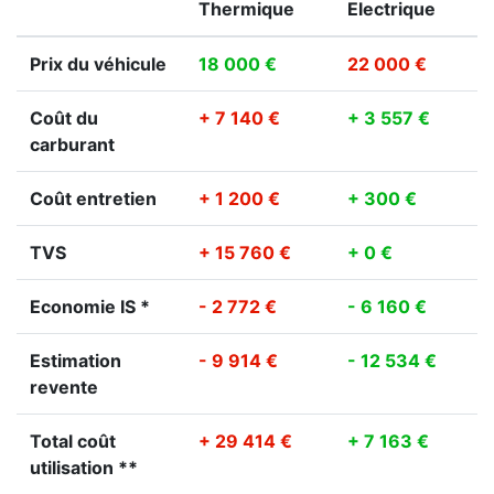
Thermique
Electrique
Prix du véhicule
18 000 €
22 000 €
Coût du
+ 7 140 €
+ 3 557 €
carburant
Coût entretien
+ 1 200 €
+ 300 €
TVS
+ 15 760 €
+ 0 €
Economie IS *
- 2 772 €
- 6 160 €
Estimation
- 9 914 €
- 12 534 €
revente
Total coût
+ 29 414 €
+ 7 163 €
utilisation **