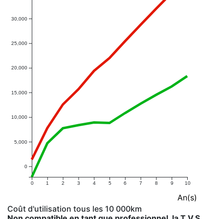
30,000
25,000
20,000
15,000
10,000
5,000
0
0
1
2
3
4
5
6
7
8
9
10
An(s)
Coût d'utilisation tous les 10 000km
Non compatible en tant que professionnel, la T.V.S