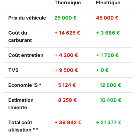
Thermique
Electrique
Prix du véhicule
25 000 €
45 000 €
Coût du
+ 14 625 €
+ 3 686 €
carburant
Coût entretien
+ 4 200 €
+ 1 700 €
TVS
+ 9 500 €
+ 0 €
Economie IS *
- 5 124 €
- 12 600 €
Estimation
- 8 259 €
- 16 409 €
revente
Total coût
+ 39 942 €
+ 21 377 €
utilisation **