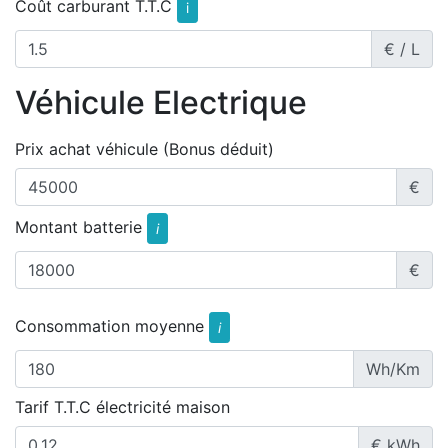
Coût carburant T.T.C
i
€ / L
Véhicule Electrique
Prix achat véhicule (Bonus déduit)
€
Montant batterie
i
€
Consommation moyenne
i
Wh/Km
Tarif T.T.C électricité maison
€ kWh