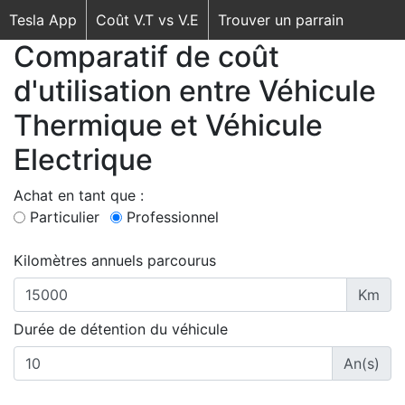
Tesla App
Coût V.T vs V.E
Trouver un parrain
Comparatif de coût
d'utilisation entre Véhicule
Thermique et Véhicule
Electrique
Achat en tant que :
Particulier
Professionnel
Kilomètres annuels parcourus
Km
Durée de détention du véhicule
An(s)