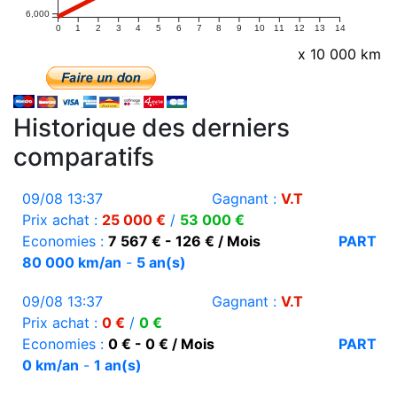
6,000
0
1
2
3
4
5
6
7
8
9
10
11
12
13
14
x 10 000 km
Historique des derniers
comparatifs
09/08 13:37
Gagnant :
V.T
Prix achat :
25 000 €
/
53 000 €
Economies :
7 567 € - 126 € / Mois
PART
80 000 km/an
-
5 an(s)
09/08 13:37
Gagnant :
V.T
Prix achat :
0 €
/
0 €
Economies :
0 € - 0 € / Mois
PART
0 km/an
-
1 an(s)