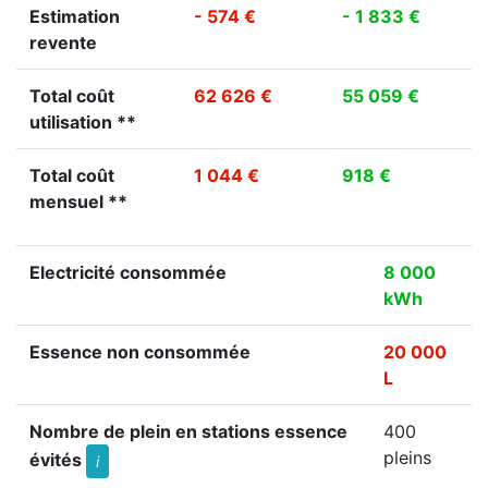
Estimation
- 574 €
- 1 833 €
revente
Total coût
62 626 €
55 059 €
utilisation **
Total coût
1 044 €
918 €
mensuel **
Electricité consommée
8 000
kWh
Essence non consommée
20 000
L
Nombre de plein en stations essence
400
pleins
évités
i