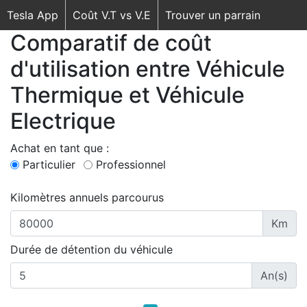
Tesla App
Coût V.T vs V.E
Trouver un parrain
Comparatif de coût
d'utilisation entre Véhicule
Thermique et Véhicule
Electrique
Achat en tant que :
Particulier
Professionnel
Kilomètres annuels parcourus
Km
Durée de détention du véhicule
An(s)