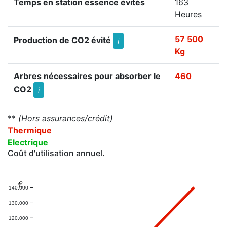
Temps en station essence évités
163
Heures
57 500
Production de CO2 évité
i
Kg
Arbres nécessaires pour absorber le
460
CO2
i
**
(Hors assurances/crédit)
Thermique
Electrique
Coût d'utilisation annuel.
€
140,000
130,000
120,000