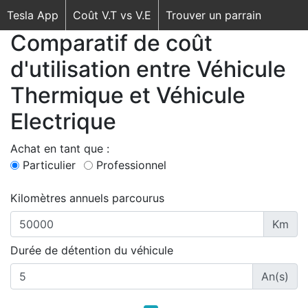
Tesla App
Coût V.T vs V.E
Trouver un parrain
Comparatif de coût
d'utilisation entre Véhicule
Thermique et Véhicule
Electrique
Achat en tant que :
Particulier
Professionnel
Kilomètres annuels parcourus
Km
Durée de détention du véhicule
An(s)