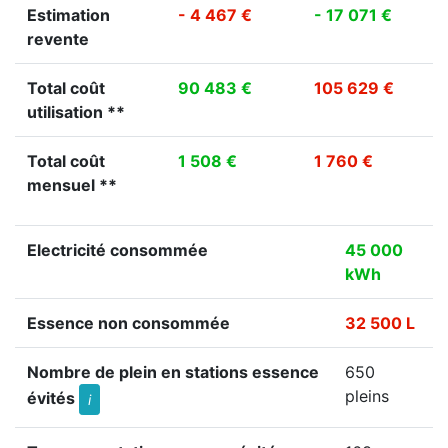
Estimation
- 4 467 €
- 17 071 €
revente
Total coût
90 483 €
105 629 €
utilisation **
Total coût
1 508 €
1 760 €
mensuel **
Electricité consommée
45 000
kWh
Essence non consommée
32 500 L
Nombre de plein en stations essence
650
pleins
évités
i