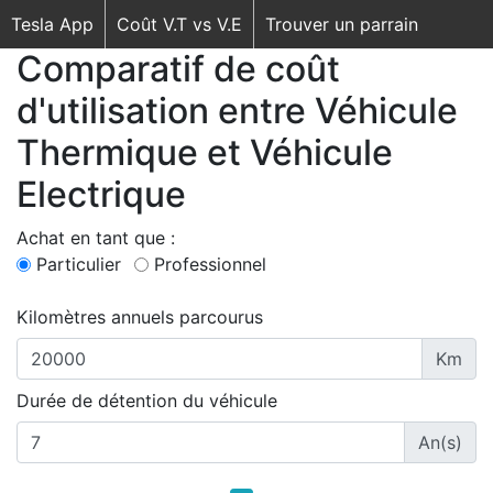
Tesla App
Coût V.T vs V.E
Trouver un parrain
Comparatif de coût
d'utilisation entre Véhicule
Thermique et Véhicule
Electrique
Achat en tant que :
Particulier
Professionnel
Kilomètres annuels parcourus
Km
Durée de détention du véhicule
An(s)