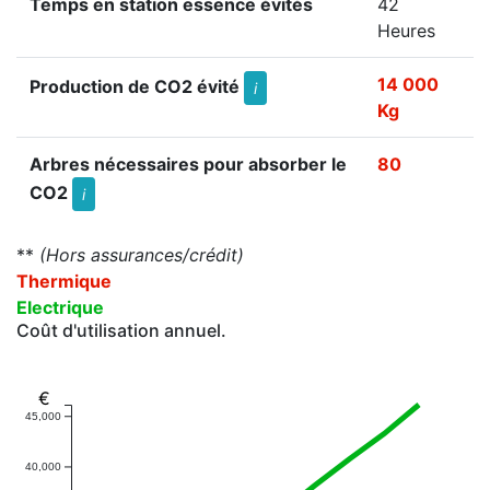
Temps en station essence évités
42
Heures
14 000
Production de CO2 évité
i
Kg
Arbres nécessaires pour absorber le
80
CO2
i
**
(Hors assurances/crédit)
Thermique
Electrique
Coût d'utilisation annuel.
€
45,000
40,000