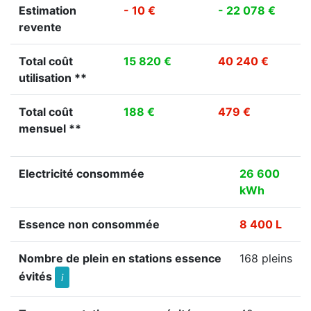
Estimation
- 10 €
- 22 078 €
revente
Total coût
15 820 €
40 240 €
utilisation **
Total coût
188 €
479 €
mensuel **
Electricité consommée
26 600
kWh
Essence non consommée
8 400 L
Nombre de plein en stations essence
168 pleins
évités
i