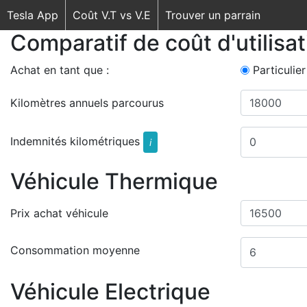
Tesla App
Coût V.T vs V.E
Trouver un parrain
Comparatif de coût d'utilisa
Achat en tant que :
Particulier
Kilomètres annuels parcourus
Indemnités kilométriques
i
Véhicule Thermique
Prix achat véhicule
Consommation moyenne
Véhicule Electrique