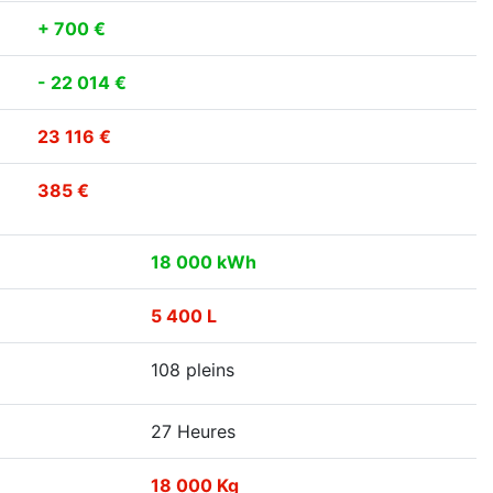
+ 700 €
- 22 014 €
23 116 €
385 €
18 000 kWh
5 400 L
108 pleins
27 Heures
18 000 Kg