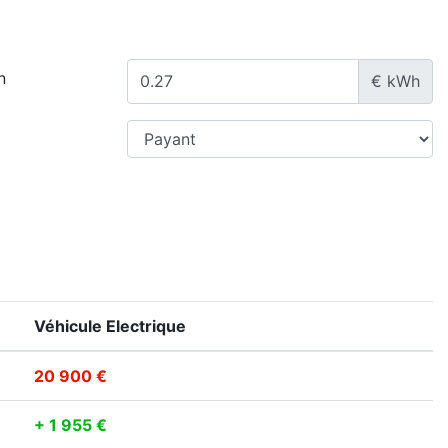
n
€ kWh
Véhicule Electrique
20 900 €
+ 1 955 €