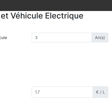
et Véhicule Electrique
cule
An(s)
€ / L