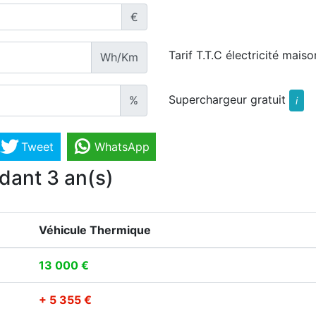
€
Tarif T.T.C électricité maiso
Wh/Km
Superchargeur gratuit
%
i
Tweet
WhatsApp
dant 3 an(s)
Véhicule Thermique
13 000 €
+ 5 355 €