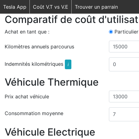
Tesla App
Coût V.T vs V.E
Trouver un parrain
Comparatif de coût d'utilisa
Achat en tant que :
Particulier
Kilomètres annuels parcourus
Indemnités kilométriques
i
Véhicule Thermique
Prix achat véhicule
Consommation moyenne
Véhicule Electrique