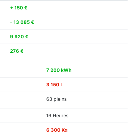
+ 150 €
- 13 085 €
9 920 €
276 €
7 200 kWh
3 150 L
63 pleins
16 Heures
6 300 Kg