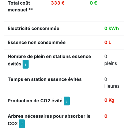
Total coût
333 €
0 €
mensuel **
Electricité consommée
0 kWh
Essence non consommée
0 L
Nombre de plein en stations essence
0
pleins
évités
i
Temps en station essence évités
0
Heures
0 Kg
Production de CO2 évité
i
Arbres nécessaires pour absorber le
0
CO2
i