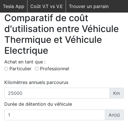
Tesla App
Coût V.T vs V.E
Trouver un parrain
Comparatif de coût
d'utilisation entre Véhicule
Thermique et Véhicule
Electrique
Achat en tant que :
Particulier
Professionnel
Kilomètres annuels parcourus
Km
Durée de détention du véhicule
An(s)